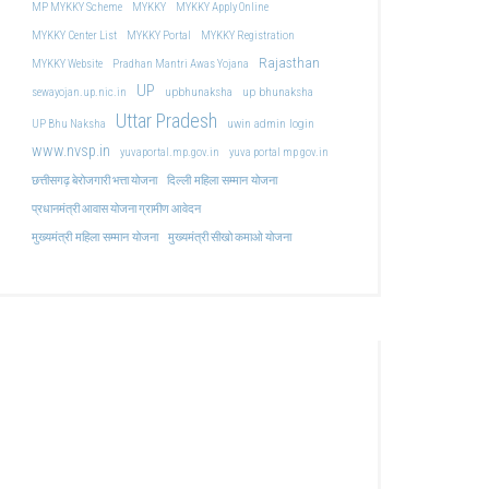
MP MYKKY Scheme
MYKKY
MYKKY Apply Online
MYKKY Center List
MYKKY Portal
MYKKY Registration
Rajasthan
MYKKY Website
Pradhan Mantri Awas Yojana
UP
upbhunaksha
up bhunaksha
sewayojan.up.nic.in
Uttar Pradesh
uwin admin login
UP Bhu Naksha
www.nvsp.in
yuvaportal.mp.gov.in
yuva portal mp gov.in
दिल्ली महिला सम्मान योजना
छत्तीसगढ़ बेरोजगारी भत्ता योजना
प्रधानमंत्री आवास योजना ग्रामीण आवेदन
मुख्यमंत्री महिला सम्मान योजना
मुख्यमंत्री सीखो कमाओ योजना