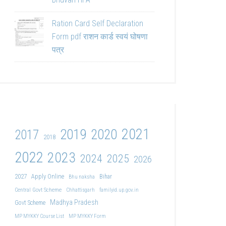
Ration Card Self Declaration
Form pdf राशन कार्ड स्वयं घोषणा
पत्र
2021
2019
2020
2017
2018
2022
2023
2024
2025
2026
2027
Apply Online
Bihar
Bhu naksha
Central Govt Scheme
Chhattisgarh
familyid.up.gov.in
Madhya Pradesh
Govt Scheme
MP MYKKY Course List
MP MYKKY Form