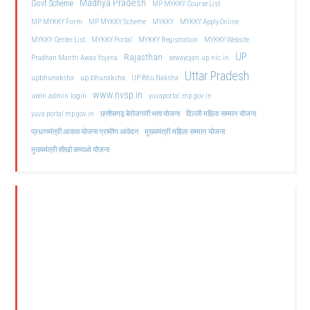
Madhya Pradesh
Govt Scheme
MP MYKKY Course List
MP MYKKY Form
MP MYKKY Scheme
MYKKY
MYKKY Apply Online
MYKKY Center List
MYKKY Portal
MYKKY Registration
MYKKY Website
UP
Rajasthan
Pradhan Mantri Awas Yojana
sewayojan.up.nic.in
Uttar Pradesh
upbhunaksha
up bhunaksha
UP Bhu Naksha
www.nvsp.in
uwin admin login
yuvaportal.mp.gov.in
दिल्ली महिला सम्मान योजना
yuva portal mp gov.in
छत्तीसगढ़ बेरोजगारी भत्ता योजना
मुख्यमंत्री महिला सम्मान योजना
प्रधानमंत्री आवास योजना ग्रामीण आवेदन
मुख्यमंत्री सीखो कमाओ योजना