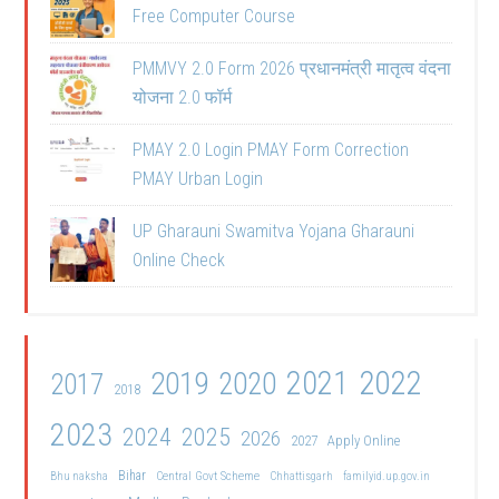
Free Computer Course
PMMVY 2.0 Form 2026 प्रधानमंत्री मातृत्व वंदना
योजना 2.0 फॉर्म
PMAY 2.0 Login PMAY Form Correction
PMAY Urban Login
UP Gharauni Swamitva Yojana Gharauni
Online Check
2021
2022
2019
2020
2017
2018
2023
2024
2025
2026
2027
Apply Online
Bihar
Central Govt Scheme
Bhu naksha
Chhattisgarh
familyid.up.gov.in