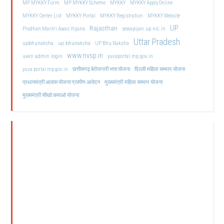
MP MYKKY Form
MP MYKKY Scheme
MYKKY
MYKKY Apply Online
MYKKY Center List
MYKKY Portal
MYKKY Registration
MYKKY Website
UP
Rajasthan
Pradhan Mantri Awas Yojana
sewayojan.up.nic.in
Uttar Pradesh
upbhunaksha
up bhunaksha
UP Bhu Naksha
www.nvsp.in
uwin admin login
yuvaportal.mp.gov.in
दिल्ली महिला सम्मान योजना
yuva portal mp gov.in
छत्तीसगढ़ बेरोजगारी भत्ता योजना
मुख्यमंत्री महिला सम्मान योजना
प्रधानमंत्री आवास योजना ग्रामीण आवेदन
मुख्यमंत्री सीखो कमाओ योजना