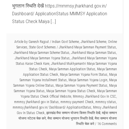
भुगतान स्थिति देखें https://mmmsy.jharkhand.gov.in/
Dashboard/ ApplicationStatus MMMSY Application
Status Check Maiya […]
Article by
Ganesh Rajput
/
Indian Govt Scheme
,
Jharkhand Scheme
,
Online
Services
,
State Govt Schemes
/
Jharkhand Maiya Samman Payment Status
,
Jharkhand Maiya Samman Scheme Status
,
Jharkhand Maiya Samman Status
,
Jharkhand Maiya Samman Yojana Status
,
Jharkhand Maiya Samman Yojana
Status Kaise Check Kare
,
Jharkhand Mukhyamantri Maiya Samman Yojana
Status Check
,
Maiya Samman Application Status
,
Maiya Samman
Application Status Check
,
Maiya Samman Yojana Form Status
,
Maiya
Samman Yojana Installment Status
,
Maiya Samman Yojana Login
,
Maiya
Samman Yojana Online Status
,
Maiya Samman Yojana Payment Status
,
Maiya
Samman Yojana Status
,
Maiya Samman Yojana Status Check
,
Maiya Samman
Yojana Status Check Official Website
,
Mmmsy Jharkhand Gov In CSC
,
mmmsy jharkhand gov in Status
,
mmmsy payment Check
,
mmmsy status
,
mmmsy.jharkhand.gov.in/ Dashboard/ ApplicationStatus
,
Mmsy Jharkhand
Gov In Status Check
,
झारखंड मैया सम्मान योजना किश्त स्थिति देखें
,
मईया सम्मान
योजना स्टेटस चेक करे
,
मैया सम्मान योजना भुगतान स्थिति देखें
,
मैया सम्मान योजना
स्थिति चेक करे
16 Comments