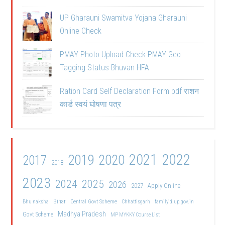
UP Gharauni Swamitva Yojana Gharauni
Online Check
PMAY Photo Upload Check PMAY Geo
Tagging Status Bhuvan HFA
Ration Card Self Declaration Form pdf राशन
कार्ड स्वयं घोषणा पत्र
2021
2022
2019
2020
2017
2018
2023
2024
2025
2026
2027
Apply Online
Bihar
Central Govt Scheme
Bhu naksha
Chhattisgarh
familyid.up.gov.in
Madhya Pradesh
Govt Scheme
MP MYKKY Course List