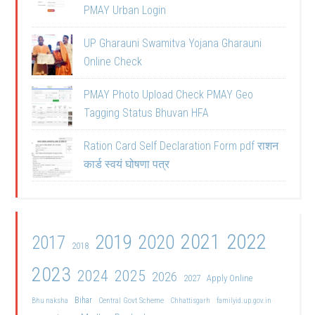
PMAY Urban Login
UP Gharauni Swamitva Yojana Gharauni
Online Check
PMAY Photo Upload Check PMAY Geo
Tagging Status Bhuvan HFA
Ration Card Self Declaration Form pdf राशन
कार्ड स्वयं घोषणा पत्र
2021
2022
2019
2020
2017
2018
2023
2024
2025
2026
2027
Apply Online
Bihar
Central Govt Scheme
Bhu naksha
Chhattisgarh
familyid.up.gov.in