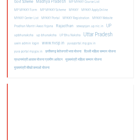
Madhya Pradesh
Govt Scheme
MP MYKKY Course List
MP MYKKY Form
MP MYKKY Scheme
MYKKY
MYKKY Apply Online
MYKKY Center List
MYKKY Portal
MYKKY Registration
MYKKY Website
UP
Rajasthan
Pradhan Mantri Awas Yojana
sewayojan.up.nic.in
Uttar Pradesh
upbhunaksha
up bhunaksha
UP Bhu Naksha
www.nvsp.in
uwin admin login
yuvaportal.mp.gov.in
दिल्ली महिला सम्मान योजना
yuva portal mp gov.in
छत्तीसगढ़ बेरोजगारी भत्ता योजना
मुख्यमंत्री महिला सम्मान योजना
प्रधानमंत्री आवास योजना ग्रामीण आवेदन
मुख्यमंत्री सीखो कमाओ योजना