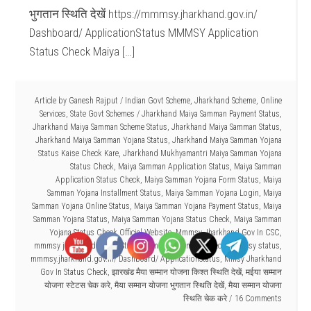
भुगतान स्थिति देखें https://mmmsy.jharkhand.gov.in/
Dashboard/ ApplicationStatus MMMSY Application
Status Check Maiya […]
Article by
Ganesh Rajput
/
Indian Govt Scheme
,
Jharkhand Scheme
,
Online
Services
,
State Govt Schemes
/
Jharkhand Maiya Samman Payment Status
,
Jharkhand Maiya Samman Scheme Status
,
Jharkhand Maiya Samman Status
,
Jharkhand Maiya Samman Yojana Status
,
Jharkhand Maiya Samman Yojana
Status Kaise Check Kare
,
Jharkhand Mukhyamantri Maiya Samman Yojana
Status Check
,
Maiya Samman Application Status
,
Maiya Samman
Application Status Check
,
Maiya Samman Yojana Form Status
,
Maiya
Samman Yojana Installment Status
,
Maiya Samman Yojana Login
,
Maiya
Samman Yojana Online Status
,
Maiya Samman Yojana Payment Status
,
Maiya
Samman Yojana Status
,
Maiya Samman Yojana Status Check
,
Maiya Samman
Yojana Status Check Official Website
,
Mmmsy Jharkhand Gov In CSC
,
mmmsy jharkhand gov in Status
,
mmmsy payment Check
,
mmmsy status
,
mmmsy.jharkhand.gov.in/ Dashboard/ ApplicationStatus
,
Mmsy Jharkhand
Gov In Status Check
,
झारखंड मैया सम्मान योजना किश्त स्थिति देखें
,
मईया सम्मान
योजना स्टेटस चेक करे
,
मैया सम्मान योजना भुगतान स्थिति देखें
,
मैया सम्मान योजना
स्थिति चेक करे
16 Comments