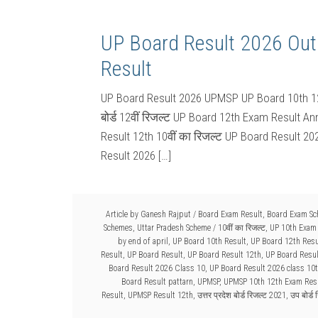
UP Board Result 2026 Ou
Result
UP Board Result 2026 UPMSP UP Board 10th 12
बोर्ड 12वीं रिजल्ट UP Board 12th Exam Result An
Result 12th 10वीं का रिजल्ट UP Board Result 
Result 2026 […]
Article by
Ganesh Rajput
/
Board Exam Result
,
Board Exam S
Schemes
,
Uttar Pradesh Scheme
/
10वीं का रिजल्ट
,
UP 10th Exam
by end of april
,
UP Board 10th Result
,
UP Board 12th Resu
Result
,
UP Board Result
,
UP Board Result 12th
,
UP Board Resu
Board Result 2026 Class 10
,
UP Board Result 2026 class 10
Board Result pattarn
,
UPMSP
,
UPMSP 10th 12th Exam Res
Result
,
UPMSP Result 12th
,
उत्तर प्रदेश बोर्ड रिजल्ट 2021
,
उप बोर्ड 