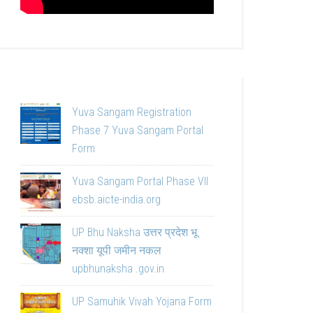
Yuva Sangam Registration
Phase 7 Yuva Sangam Portal
Form
Yuva Sangam Portal Phase VII
ebsb.aicte-india.org
UP Bhu Naksha उत्तर प्रदेश भू
नक्शा यूपी जमीन नकल
upbhunaksha .gov.in
UP Samuhik Vivah Yojana Form