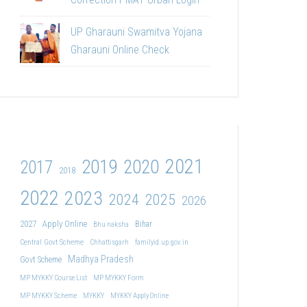
UP Gharauni Swamitva Yojana
Gharauni Online Check
2021
2019
2020
2017
2018
2022
2023
2024
2025
2026
2027
Apply Online
Bihar
Bhu naksha
Central Govt Scheme
Chhattisgarh
familyid.up.gov.in
Madhya Pradesh
Govt Scheme
MP MYKKY Course List
MP MYKKY Form
MP MYKKY Scheme
MYKKY
MYKKY Apply Online