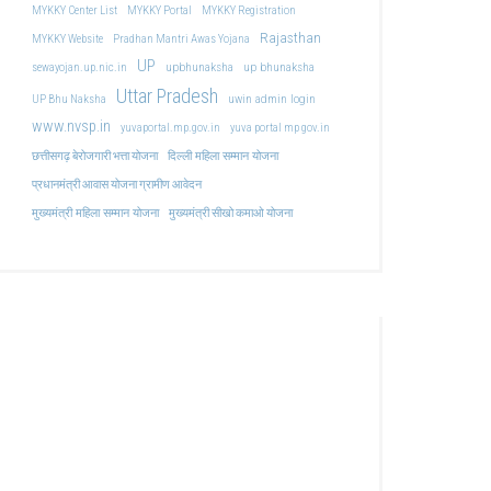
MYKKY Center List
MYKKY Portal
MYKKY Registration
Rajasthan
MYKKY Website
Pradhan Mantri Awas Yojana
UP
upbhunaksha
up bhunaksha
sewayojan.up.nic.in
Uttar Pradesh
uwin admin login
UP Bhu Naksha
www.nvsp.in
yuvaportal.mp.gov.in
yuva portal mp gov.in
दिल्ली महिला सम्मान योजना
छत्तीसगढ़ बेरोजगारी भत्ता योजना
प्रधानमंत्री आवास योजना ग्रामीण आवेदन
मुख्यमंत्री महिला सम्मान योजना
मुख्यमंत्री सीखो कमाओ योजना