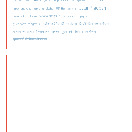
Pradhan Mantri Awas Yojana
sewayojan.up.nic.in
Uttar Pradesh
upbhunaksha
up bhunaksha
UP Bhu Naksha
www.nvsp.in
uwin admin login
yuvaportal.mp.gov.in
दिल्ली महिला सम्मान योजना
yuva portal mp gov.in
छत्तीसगढ़ बेरोजगारी भत्ता योजना
मुख्यमंत्री महिला सम्मान योजना
प्रधानमंत्री आवास योजना ग्रामीण आवेदन
मुख्यमंत्री सीखो कमाओ योजना