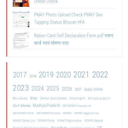
Online Check
PMAY Photo Upload Check PMAY Geo
Tagging Status Bhuvan HFA
Ration Card Self Declaration Form pdf राशन
कार्ड स्वयं घोषणा पत्र
2021
2022
2019
2020
2017
2018
2023
2024
2025
2026
2027
Apply Online
Bihar
Central Govt Scheme
Bhu naksha
Chhattisgarh
familyid.up.gov.in
Madhya Pradesh
Govt Scheme
MP MYKKY Course List
MP MYKKY Form
MP MYKKY Scheme
MYKKY
MYKKY Apply Online
MYKKY Center List
MYKKY Portal
MYKKY Registration
MYKKY Website
UP
Rajasthan