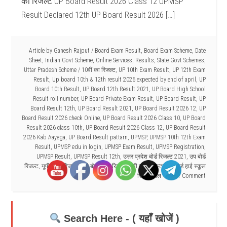
का रिजल्ट UP Board Result 2026 Class 12 UPMSP
Result Declared 12th UP Board Result 2026 […]
Article by
Ganesh Rajput
/
Board Exam Result
,
Board Exam Scheme
,
Date
Sheet
,
Indian Govt Scheme
,
Online Services
,
Results
,
State Govt Schemes
,
Uttar Pradesh Scheme
/
10वीं का रिजल्ट
,
UP 10th Exam Result
,
UP 12th Exam
Result
,
Up board 10th & 12th result 2026 expected by end of april
,
UP
Board 10th Result
,
UP Board 12th Result 2021
,
UP Board High School
Result roll number
,
UP Board Private Exam Result
,
UP Board Result
,
UP
Board Result 12th
,
UP Board Result 2021
,
UP Board Result 2026 12
,
UP
Board Result 2026 check Online
,
UP Board Result 2026 Class 10
,
UP Board
Result 2026 class 10th
,
UP Board Result 2026 Class 12
,
UP Board Result
2026 Kab Aayega
,
UP Board Result pattarn
,
UPMSP
,
UPMSP 10th 12th Exam
Result
,
UPMSP edu in login
,
UPMSP Exam Result
,
UPMSP Registration
,
UPMSP Result
,
UPMSP Result 12th
,
उत्तर प्रदेश बोर्ड रिजल्ट 2021
,
उप बोर्ड
रिजल्ट
,
यूपी 12वी रिजल्ट
,
यूपी बोर्ड 10वी रिजल्ट
,
यूपी बोर्ड रिजल्ट
,
यूपी बोर्ड हाई स्कूल
रिजल्ट रोल नंबर
1 Comment
Search Here - ( यहाँ खोजें )