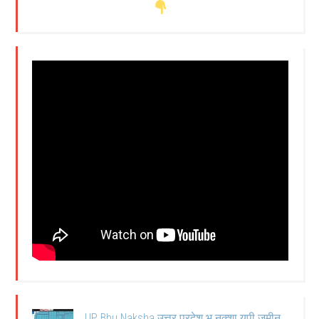
UP Bhu Naksha उत्तर प्रदेश भू नक्शा यूपी जमीन