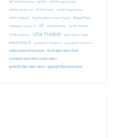
MP MYKKY Scheme
MYKKY
MYKKY Apply Online
MYKKY Center List
MYKKY Portal
MYKKY Registration
Rajasthan
MYKKY Website
Pradhan Mantri Awas Yojana
UP
upbhunaksha
up bhunaksha
sewayojan.up.nic.in
Uttar Pradesh
uwin admin login
UP Bhu Naksha
www.nvsp.in
yuvaportal.mp.gov.in
yuva portal mp gov.in
दिल्ली महिला सम्मान योजना
छत्तीसगढ़ बेरोजगारी भत्ता योजना
प्रधानमंत्री आवास योजना ग्रामीण आवेदन
मुख्यमंत्री महिला सम्मान योजना
मुख्यमंत्री सीखो कमाओ योजना