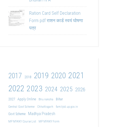
Ration Card Self Declaration
Form pdf राशन कार्ड स्वयं घोषणा
पत्र
2021
2019
2020
2017
2018
2022
2023
2024
2025
2026
2027
Apply Online
Bihar
Bhu naksha
Central Govt Scheme
Chhattisgarh
familyid.up.gov.in
Madhya Pradesh
Govt Scheme
MP MYKKY Course List
MP MYKKY Form