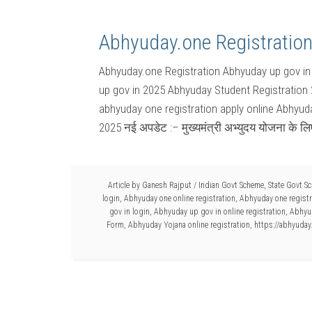
Abhyuday.one Registration
Abhyuday.one Registration Abhyuday up gov in
up gov in 2025 Abhyuday Student Registration 20
abhyuday one registration apply online Abhyu
2025 नई अपडेट :– मुख्यमंत्री अभ्युदय योजना के लिए
Article by
Ganesh Rajput
/
Indian Govt Scheme
,
State Govt S
login
,
Abhyuday one online registration
,
Abhyuday one registr
gov in login
,
Abhyuday up gov in online registration
,
Abhyud
Form
,
Abhyuday Yojana online registration
,
https://abhyuday