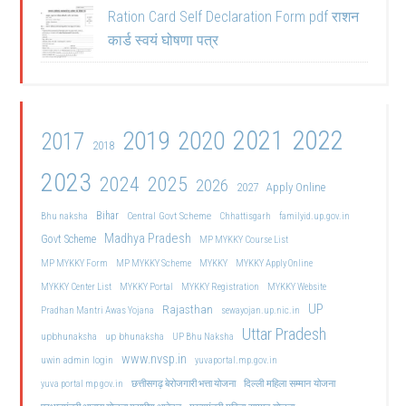
Ration Card Self Declaration Form pdf राशन
कार्ड स्वयं घोषणा पत्र
2021
2022
2019
2020
2017
2018
2023
2024
2025
2026
2027
Apply Online
Bihar
Central Govt Scheme
Bhu naksha
Chhattisgarh
familyid.up.gov.in
Madhya Pradesh
Govt Scheme
MP MYKKY Course List
MP MYKKY Form
MP MYKKY Scheme
MYKKY
MYKKY Apply Online
MYKKY Center List
MYKKY Portal
MYKKY Registration
MYKKY Website
UP
Rajasthan
Pradhan Mantri Awas Yojana
sewayojan.up.nic.in
Uttar Pradesh
upbhunaksha
up bhunaksha
UP Bhu Naksha
www.nvsp.in
uwin admin login
yuvaportal.mp.gov.in
दिल्ली महिला सम्मान योजना
yuva portal mp gov.in
छत्तीसगढ़ बेरोजगारी भत्ता योजना