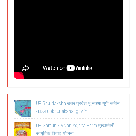
UP Bhu Naksha उत्तर प्रदेश भू नक्शा यूपी जमीन
नकल upbhunaksha .gov.in
UP Samuhik Vivah Yojana Form मुख्यमंत्री
सामूहिक विवाह योजना