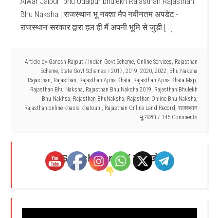
Alwar Jaipur bhu Udaipur bhulekh Rajasthan Rajasthan
Bhu Naksha | राजस्थान भू नक्शा मैप नवीनतम अपडेट:-
राजस्थान सरकार द्वारा हल ही मैं अपनी भूमि से जुड़ी […]
Article by
Ganesh Rajput
/
Indian Govt Scheme
,
Online Services
,
Rajasthan
Scheme
,
State Govt Schemes
/
2017
,
2019
,
2020
,
2022
,
Bhu Naksha
Rajasthan
,
Rajasthan
,
Rajasthan Apna Khata
,
Rajasthan Apna Khata Map
,
Rajasthan Bhu Naksha
,
Rajasthan Bhu Naksha 2019
,
Rajasthan Bhulekh
Bhu Nakhsa
,
Rajasthan BhuNaksha
,
Rajasthan Online Bhu Naksha
,
Rajasthan online khasra khatouni
,
Rajasthan Online Land Record
,
राजस्थान
भू नक्शा
145 Comments
Search Here - ( यहाँ खोजें )