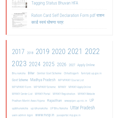
Tagging Status Bhuvan HFA
Ration Card Self Declaration Form pdf राशन
कार्ड स्वयं घोषणा पत्र
2021
2022
2019
2020
2017
2018
2023
2024
2025
2026
2027
Apply Online
Bihar
Central Govt Scheme
Bhu naksha
Chhattisgarh
familyid.up.gov.in
Madhya Pradesh
Govt Scheme
MP MYKKY Course List
MP MYKKY Form
MP MYKKY Scheme
MYKKY
MYKKY Apply Online
MYKKY Center List
MYKKY Portal
MYKKY Registration
MYKKY Website
UP
Rajasthan
Pradhan Mantri Awas Yojana
sewayojan.up.nic.in
Uttar Pradesh
upbhunaksha
up bhunaksha
UP Bhu Naksha
www.nvsp.in
uwin admin login
yuvaportal.mp.gov.in