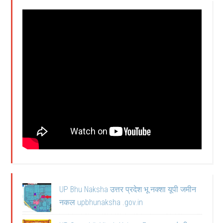
UP Bhu Naksha उत्तर प्रदेश भू नक्शा यूपी जमीन
नकल upbhunaksha .gov.in