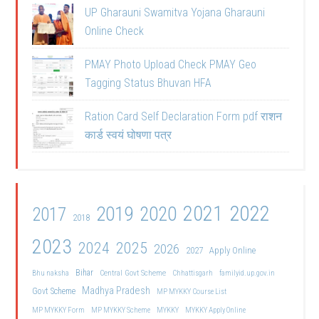
UP Gharauni Swamitva Yojana Gharauni
Online Check
PMAY Photo Upload Check PMAY Geo
Tagging Status Bhuvan HFA
Ration Card Self Declaration Form pdf राशन
कार्ड स्वयं घोषणा पत्र
2021
2022
2019
2020
2017
2018
2023
2024
2025
2026
2027
Apply Online
Bihar
Central Govt Scheme
Bhu naksha
Chhattisgarh
familyid.up.gov.in
Madhya Pradesh
Govt Scheme
MP MYKKY Course List
MP MYKKY Form
MP MYKKY Scheme
MYKKY
MYKKY Apply Online