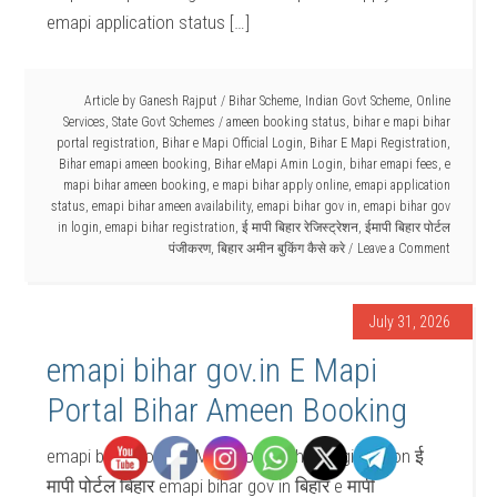
emapi application status […]
Article by
Ganesh Rajput
/
Bihar Scheme
,
Indian Govt Scheme
,
Online
Services
,
State Govt Schemes
/
ameen booking status
,
bihar e mapi bihar
portal registration
,
Bihar e Mapi Official Login
,
Bihar E Mapi Registration
,
Bihar emapi ameen booking
,
Bihar eMapi Amin Login
,
bihar emapi fees
,
e
mapi bihar ameen booking
,
e mapi bihar apply online
,
emapi application
status
,
emapi bihar ameen availability
,
emapi bihar gov in
,
emapi bihar gov
in login
,
emapi bihar registration
,
ई मापी बिहार रेजिस्ट्रेशन
,
ईमापी बिहार पोर्टल
पंजीकरण
,
बिहार अमीन बुकिंग कैसे करे
Leave a Comment
July 31, 2026
emapi bihar gov.in E Mapi
Portal Bihar Ameen Booking
emapi bihar gov.in E Mapi Portal Bihar Registration ई
मापी पोर्टल बिहार emapi bihar gov in बिहार e मापी