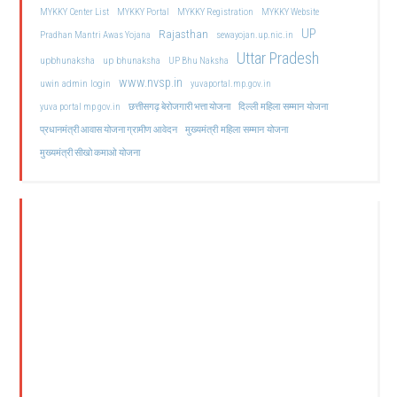
MYKKY Center List
MYKKY Portal
MYKKY Registration
MYKKY Website
UP
Rajasthan
Pradhan Mantri Awas Yojana
sewayojan.up.nic.in
Uttar Pradesh
upbhunaksha
up bhunaksha
UP Bhu Naksha
www.nvsp.in
uwin admin login
yuvaportal.mp.gov.in
दिल्ली महिला सम्मान योजना
yuva portal mp gov.in
छत्तीसगढ़ बेरोजगारी भत्ता योजना
मुख्यमंत्री महिला सम्मान योजना
प्रधानमंत्री आवास योजना ग्रामीण आवेदन
मुख्यमंत्री सीखो कमाओ योजना