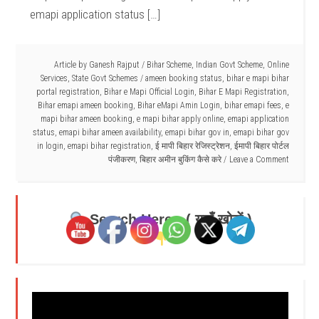
emapi application status […]
Article by
Ganesh Rajput
/
Bihar Scheme
,
Indian Govt Scheme
,
Online
Services
,
State Govt Schemes
/
ameen booking status
,
bihar e mapi bihar
portal registration
,
Bihar e Mapi Official Login
,
Bihar E Mapi Registration
,
Bihar emapi ameen booking
,
Bihar eMapi Amin Login
,
bihar emapi fees
,
e
mapi bihar ameen booking
,
e mapi bihar apply online
,
emapi application
status
,
emapi bihar ameen availability
,
emapi bihar gov in
,
emapi bihar gov
in login
,
emapi bihar registration
,
ई मापी बिहार रेजिस्ट्रेशन
,
ईमापी बिहार पोर्टल
पंजीकरण
,
बिहार अमीन बुकिंग कैसे करे
Leave a Comment
Search Here - ( यहाँ खोजें )