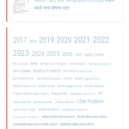
Ration Card Self Declaration Form pdf राशन
कार्ड स्वयं घोषणा पत्र
2021
2022
2019
2020
2017
2018
2023
2024
2025
2026
2027
Apply Online
Bihar
Central Govt Scheme
Bhu naksha
Chhattisgarh
familyid.up.gov.in
Madhya Pradesh
Govt Scheme
MP MYKKY Course List
MP MYKKY Form
MP MYKKY Scheme
MYKKY
MYKKY Apply Online
MYKKY Center List
MYKKY Portal
MYKKY Registration
MYKKY Website
UP
Rajasthan
Pradhan Mantri Awas Yojana
sewayojan.up.nic.in
Uttar Pradesh
upbhunaksha
up bhunaksha
UP Bhu Naksha
www.nvsp.in
uwin admin login
yuvaportal.mp.gov.in
दिल्ली महिला सम्मान योजना
yuva portal mp gov.in
छत्तीसगढ़ बेरोजगारी भत्ता योजना
मुख्यमंत्री महिला सम्मान योजना
प्रधानमंत्री आवास योजना ग्रामीण आवेदन