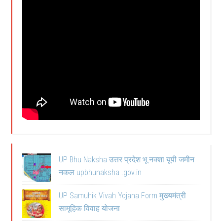
UP Bhu Naksha उत्तर प्रदेश भू नक्शा यूपी जमीन
नकल upbhunaksha .gov.in
UP Samuhik Vivah Yojana Form मुख्यमंत्री
सामूहिक विवाह योजना