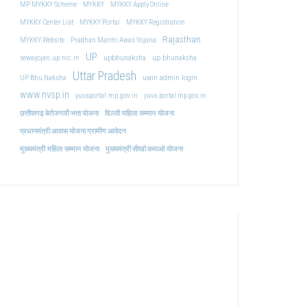
MP MYKKY Scheme
MYKKY
MYKKY Apply Online
MYKKY Center List
MYKKY Portal
MYKKY Registration
Rajasthan
MYKKY Website
Pradhan Mantri Awas Yojana
UP
upbhunaksha
up bhunaksha
sewayojan.up.nic.in
Uttar Pradesh
uwin admin login
UP Bhu Naksha
www.nvsp.in
yuvaportal.mp.gov.in
yuva portal mp gov.in
दिल्ली महिला सम्मान योजना
छत्तीसगढ़ बेरोजगारी भत्ता योजना
प्रधानमंत्री आवास योजना ग्रामीण आवेदन
मुख्यमंत्री महिला सम्मान योजना
मुख्यमंत्री सीखो कमाओ योजना