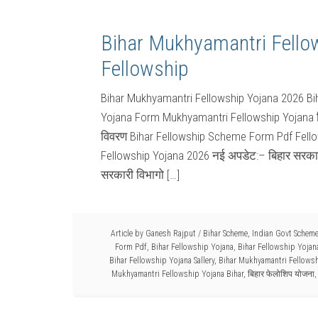
Bihar Mukhyamantri Fell
Fellowship
Bihar Mukhyamantri Fellowship Yojana 2026 Bi
Yojana Form Mukhyamantri Fellowship Yojana बिह
विवरण Bihar Fellowship Scheme Form Pdf Fell
Fellowship Yojana 2026 नई अपडेट:– बिहार सरकार ने
सरकारी विभागो […]
Article by
Ganesh Rajput
/
Bihar Scheme
,
Indian Govt Schem
Form Pdf
,
Bihar Fellowship Yojana
,
Bihar Fellowship Yojan
Bihar Fellowship Yojana Sallery
,
Bihar Mukhyamantri Fellows
Mukhyamantri Fellowship Yojana Bihar
,
बिहार फेलोशिप योजना