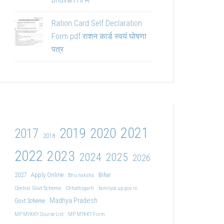
Ration Card Self Declaration
Form pdf राशन कार्ड स्वयं घोषणा
पत्र
2021
2019
2020
2017
2018
2022
2023
2024
2025
2026
2027
Apply Online
Bihar
Bhu naksha
Central Govt Scheme
Chhattisgarh
familyid.up.gov.in
Madhya Pradesh
Govt Scheme
MP MYKKY Course List
MP MYKKY Form