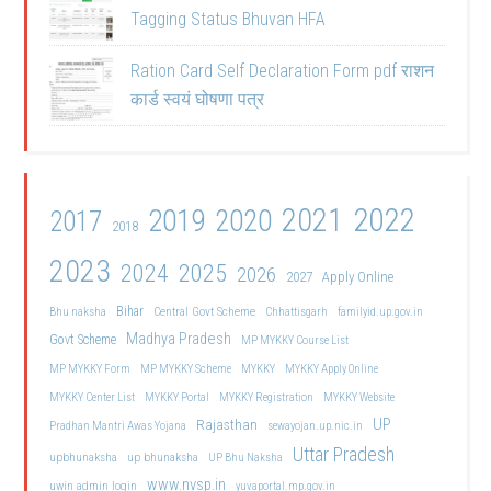
Tagging Status Bhuvan HFA
Ration Card Self Declaration Form pdf राशन
कार्ड स्वयं घोषणा पत्र
2021
2022
2019
2020
2017
2018
2023
2024
2025
2026
2027
Apply Online
Bihar
Central Govt Scheme
Bhu naksha
Chhattisgarh
familyid.up.gov.in
Madhya Pradesh
Govt Scheme
MP MYKKY Course List
MP MYKKY Form
MP MYKKY Scheme
MYKKY
MYKKY Apply Online
MYKKY Center List
MYKKY Portal
MYKKY Registration
MYKKY Website
UP
Rajasthan
Pradhan Mantri Awas Yojana
sewayojan.up.nic.in
Uttar Pradesh
upbhunaksha
up bhunaksha
UP Bhu Naksha
www.nvsp.in
uwin admin login
yuvaportal.mp.gov.in