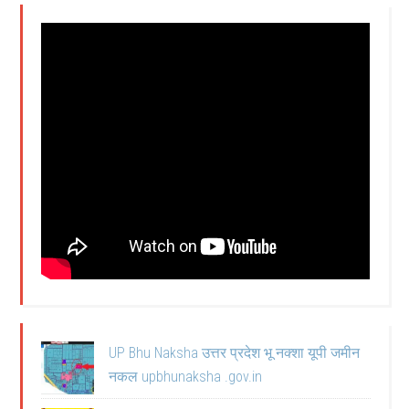
UP Bhu Naksha उत्तर प्रदेश भू नक्शा यूपी जमीन
नकल upbhunaksha .gov.in