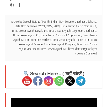
है। […]
Article by
Ganesh Rajput
/
Health
,
Indian Govt Scheme
,
Jharkhand Scheme
,
State Govt Schemes
/
2021
,
2022
,
2023
,
Birsa Jeevan Ayush Corona Kit
,
Birsa Jeevan Ayush Karyakram
,
Birsa Jeevan Ayush Karyakram Jharkhand
,
Birsa Jeevan Ayush Kit
,
Birsa Jeevan Ayush Kit Application
,
Birsa Jeevan
Ayush Kit For Front line Workers
,
Birsa Jeevan Ayush Online Form
,
Birsa
Jeevan Ayush Scheme
,
Birsa Jivan Ayush Program
,
Birsa Jivan Ayush
Yojana
,
Jharkhand Birsa Jeevan Ayush Kit
,
बिरसा जीवन आयुष कार्यक्रम
Leave a Comment
Search Here - ( यहाँ खोजें )