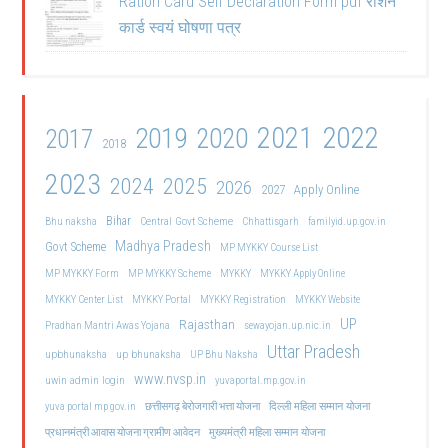
Ration Card Self Declaration Form pdf राशन
कार्ड स्वयं घोषणा पत्र
2021
2022
2019
2020
2017
2018
2023
2024
2025
2026
2027
Apply Online
Bihar
Central Govt Scheme
Bhu naksha
Chhattisgarh
familyid.up.gov.in
Madhya Pradesh
Govt Scheme
MP MYKKY Course List
MP MYKKY Form
MP MYKKY Scheme
MYKKY
MYKKY Apply Online
MYKKY Center List
MYKKY Portal
MYKKY Registration
MYKKY Website
UP
Rajasthan
Pradhan Mantri Awas Yojana
sewayojan.up.nic.in
Uttar Pradesh
upbhunaksha
up bhunaksha
UP Bhu Naksha
www.nvsp.in
uwin admin login
yuvaportal.mp.gov.in
दिल्ली महिला सम्मान योजना
yuva portal mp gov.in
छत्तीसगढ़ बेरोजगारी भत्ता योजना
मुख्यमंत्री महिला सम्मान योजना
प्रधानमंत्री आवास योजना ग्रामीण आवेदन