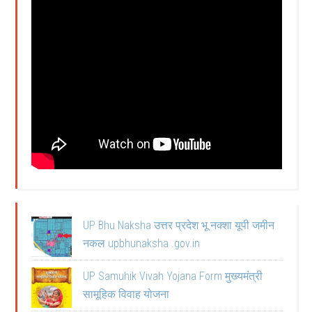
UP Bhu Naksha उत्तर प्रदेश भू नक्शा यूपी जमीन
नकल upbhunaksha .gov.in
UP Samuhik Vivah Yojana Form मुख्यमंत्री
सामूहिक विवाह योजना