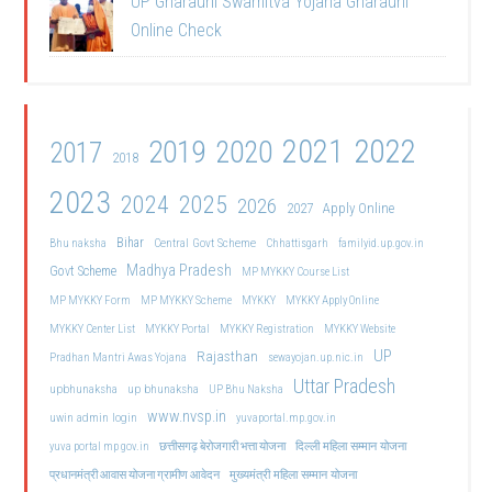
UP Gharauni Swamitva Yojana Gharauni
Online Check
2021
2022
2019
2020
2017
2018
2023
2024
2025
2026
2027
Apply Online
Bihar
Central Govt Scheme
Bhu naksha
Chhattisgarh
familyid.up.gov.in
Madhya Pradesh
Govt Scheme
MP MYKKY Course List
MP MYKKY Form
MP MYKKY Scheme
MYKKY
MYKKY Apply Online
MYKKY Center List
MYKKY Portal
MYKKY Registration
MYKKY Website
UP
Rajasthan
Pradhan Mantri Awas Yojana
sewayojan.up.nic.in
Uttar Pradesh
upbhunaksha
up bhunaksha
UP Bhu Naksha
www.nvsp.in
uwin admin login
yuvaportal.mp.gov.in
दिल्ली महिला सम्मान योजना
yuva portal mp gov.in
छत्तीसगढ़ बेरोजगारी भत्ता योजना
मुख्यमंत्री महिला सम्मान योजना
प्रधानमंत्री आवास योजना ग्रामीण आवेदन