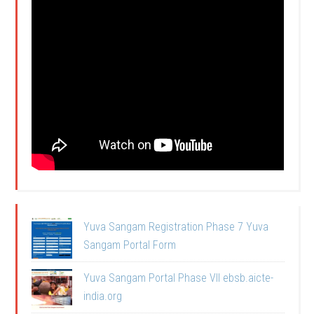
Yuva Sangam Registration Phase 7 Yuva
Sangam Portal Form
Yuva Sangam Portal Phase VII ebsb.aicte-
india.org