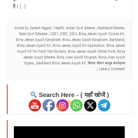
है। […]
Article by
Ganesh Rajput
/
Health
,
Indian Govt Scheme
,
Jharkhand Scheme
,
State Govt Schemes
/
2021
,
2022
,
2023
,
Birsa Jeevan Ayush Corona Kit
,
Birsa Jeevan Ayush Karyakram
,
Birsa Jeevan Ayush Karyakram Jharkhand
,
Birsa Jeevan Ayush Kit
,
Birsa Jeevan Ayush Kit Application
,
Birsa Jeevan
Ayush Kit For Front line Workers
,
Birsa Jeevan Ayush Online Form
,
Birsa
Jeevan Ayush Scheme
,
Birsa Jivan Ayush Program
,
Birsa Jivan Ayush
Yojana
,
Jharkhand Birsa Jeevan Ayush Kit
,
बिरसा जीवन आयुष कार्यक्रम
Leave a Comment
Search Here - ( यहाँ खोजें )