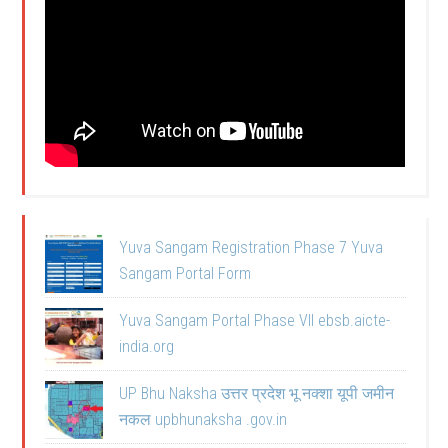
Yuva Sangam Registration Phase 7 Yuva
Sangam Portal Form
Yuva Sangam Portal Phase VII ebsb.aicte-
india.org
UP Bhu Naksha उत्तर प्रदेश भू नक्शा यूपी जमीन
नकल upbhunaksha .gov.in