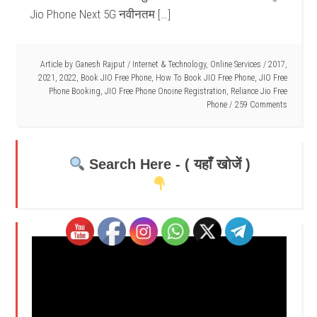
Jio Phone Next 5G नवीनतम […]
Article by
Ganesh Rajput
/
Internet & Technology
,
Online Services
/
2017
,
2021
,
2022
,
Book JIO Free Phone
,
How To Book JIO Free Phone
,
JIO Free
Phone Booking
,
JIO Free Phone Onoine Registration
,
Reliance Jio Free
Phone
259 Comments
Search Here - ( यहाँ खोजें )