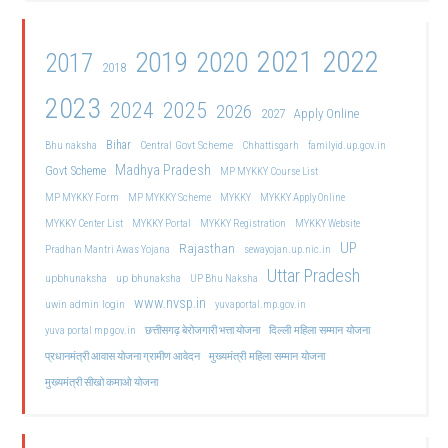
2021
2022
2019
2020
2017
2018
2023
2024
2025
2026
2027
Apply Online
Bihar
Central Govt Scheme
Bhu naksha
Chhattisgarh
familyid.up.gov.in
Madhya Pradesh
Govt Scheme
MP MYKKY Course List
MP MYKKY Form
MP MYKKY Scheme
MYKKY
MYKKY Apply Online
MYKKY Center List
MYKKY Portal
MYKKY Registration
MYKKY Website
UP
Rajasthan
Pradhan Mantri Awas Yojana
sewayojan.up.nic.in
Uttar Pradesh
upbhunaksha
up bhunaksha
UP Bhu Naksha
www.nvsp.in
uwin admin login
yuvaportal.mp.gov.in
दिल्ली महिला सम्मान योजना
yuva portal mp gov.in
छत्तीसगढ़ बेरोजगारी भत्ता योजना
मुख्यमंत्री महिला सम्मान योजना
प्रधानमंत्री आवास योजना ग्रामीण आवेदन
मुख्यमंत्री सीखो कमाओ योजना