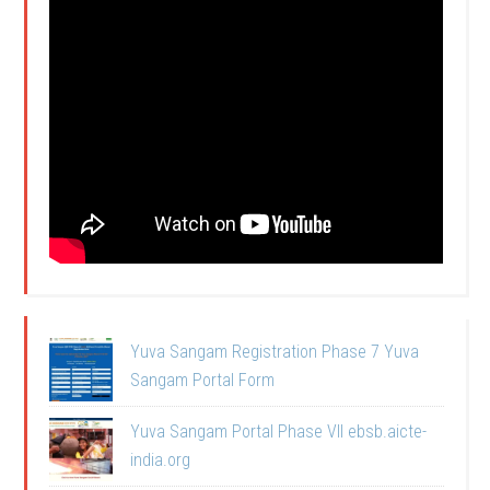
Yuva Sangam Registration Phase 7 Yuva
Sangam Portal Form
Yuva Sangam Portal Phase VII ebsb.aicte-
india.org