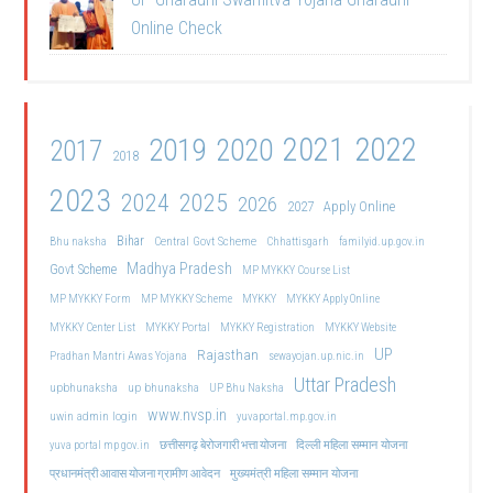
Online Check
2021
2022
2019
2020
2017
2018
2023
2024
2025
2026
2027
Apply Online
Bihar
Central Govt Scheme
Bhu naksha
Chhattisgarh
familyid.up.gov.in
Madhya Pradesh
Govt Scheme
MP MYKKY Course List
MP MYKKY Form
MP MYKKY Scheme
MYKKY
MYKKY Apply Online
MYKKY Center List
MYKKY Portal
MYKKY Registration
MYKKY Website
UP
Rajasthan
Pradhan Mantri Awas Yojana
sewayojan.up.nic.in
Uttar Pradesh
upbhunaksha
up bhunaksha
UP Bhu Naksha
www.nvsp.in
uwin admin login
yuvaportal.mp.gov.in
दिल्ली महिला सम्मान योजना
yuva portal mp gov.in
छत्तीसगढ़ बेरोजगारी भत्ता योजना
मुख्यमंत्री महिला सम्मान योजना
प्रधानमंत्री आवास योजना ग्रामीण आवेदन