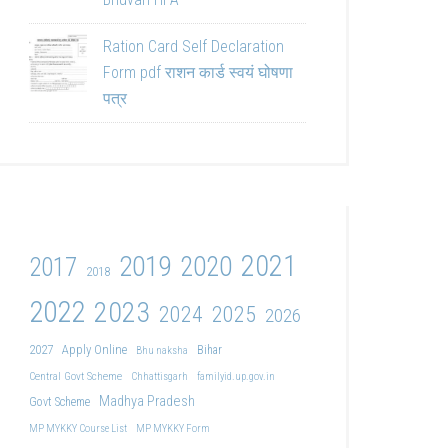
Ration Card Self Declaration
Form pdf राशन कार्ड स्वयं घोषणा
पत्र
2021
2019
2020
2017
2018
2022
2023
2024
2025
2026
2027
Apply Online
Bihar
Bhu naksha
Central Govt Scheme
Chhattisgarh
familyid.up.gov.in
Madhya Pradesh
Govt Scheme
MP MYKKY Course List
MP MYKKY Form