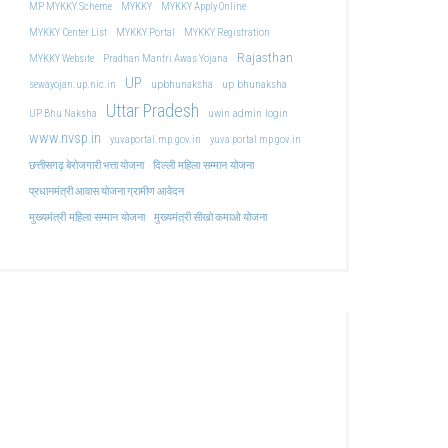
MP MYKKY Scheme
MYKKY
MYKKY Apply Online
MYKKY Center List
MYKKY Portal
MYKKY Registration
Rajasthan
MYKKY Website
Pradhan Mantri Awas Yojana
UP
upbhunaksha
up bhunaksha
sewayojan.up.nic.in
Uttar Pradesh
uwin admin login
UP Bhu Naksha
www.nvsp.in
yuvaportal.mp.gov.in
yuva portal mp gov.in
दिल्ली महिला सम्मान योजना
छत्तीसगढ़ बेरोजगारी भत्ता योजना
प्रधानमंत्री आवास योजना ग्रामीण आवेदन
मुख्यमंत्री महिला सम्मान योजना
मुख्यमंत्री सीखो कमाओ योजना