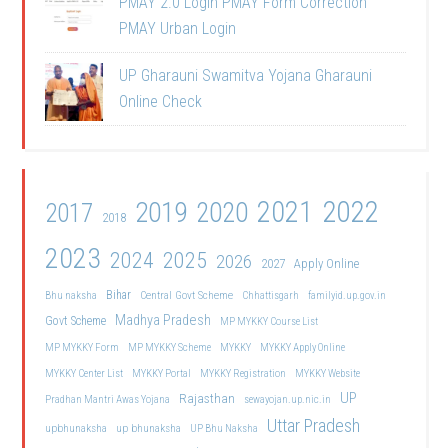
PMAY 2.0 Login PMAY Form Correction
PMAY Urban Login
UP Gharauni Swamitva Yojana Gharauni
Online Check
2021
2022
2019
2020
2017
2018
2023
2024
2025
2026
2027
Apply Online
Bihar
Central Govt Scheme
Bhu naksha
Chhattisgarh
familyid.up.gov.in
Madhya Pradesh
Govt Scheme
MP MYKKY Course List
MP MYKKY Form
MP MYKKY Scheme
MYKKY
MYKKY Apply Online
MYKKY Center List
MYKKY Portal
MYKKY Registration
MYKKY Website
UP
Rajasthan
Pradhan Mantri Awas Yojana
sewayojan.up.nic.in
Uttar Pradesh
upbhunaksha
up bhunaksha
UP Bhu Naksha