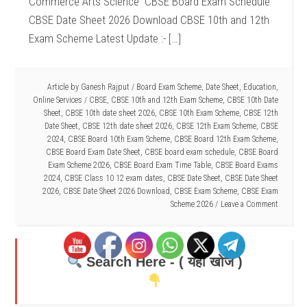
Commerce Arts Science CBSE Board Exam Schedule
CBSE Date Sheet 2026 Download CBSE 10th and 12th
Exam Scheme Latest Update :- […]
Article by
Ganesh Rajput
/
Board Exam Scheme
,
Date Sheet
,
Education
,
Online Services
/
CBSE
,
CBSE 10th and 12th Exam Scheme
,
CBSE 10th Date
Sheet
,
CBSE 10th date sheet 2026
,
CBSE 10th Exam Scheme
,
CBSE 12th
Date Sheet
,
CBSE 12th date sheet 2026
,
CBSE 12th Exam Scheme
,
CBSE
2024
,
CBSE Board 10th Exam Scheme
,
CBSE Board 12th Exam Scheme
,
CBSE Board Exam Date Sheet
,
CBSE board exam schedule
,
CBSE Board
Exam Scheme 2026
,
CBSE Board Exam Time Table
,
CBSE Board Exams
2024
,
CBSE Class 10 12 exam dates
,
CBSE Date Sheet
,
CBSE Date Sheet
2026
,
CBSE Date Sheet 2026 Download
,
CBSE Exam Scheme
,
CBSE Exam
Scheme 2026
Leave a Comment
Search Here - ( यहाँ खोजें )