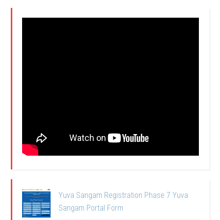
Yuva Sangam Registration Phase 7 Yuva
Sangam Portal Form