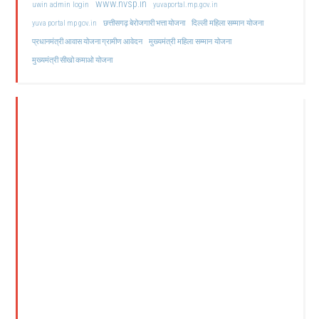
www.nvsp.in
uwin admin login
yuvaportal.mp.gov.in
दिल्ली महिला सम्मान योजना
yuva portal mp gov.in
छत्तीसगढ़ बेरोजगारी भत्ता योजना
मुख्यमंत्री महिला सम्मान योजना
प्रधानमंत्री आवास योजना ग्रामीण आवेदन
मुख्यमंत्री सीखो कमाओ योजना