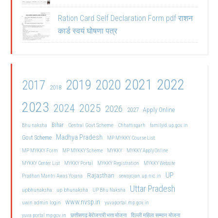
Ration Card Self Declaration Form pdf राशन
कार्ड स्वयं घोषणा पत्र
2021
2022
2019
2020
2017
2018
2023
2024
2025
2026
2027
Apply Online
Bihar
Central Govt Scheme
Bhu naksha
Chhattisgarh
familyid.up.gov.in
Madhya Pradesh
Govt Scheme
MP MYKKY Course List
MP MYKKY Form
MP MYKKY Scheme
MYKKY
MYKKY Apply Online
MYKKY Center List
MYKKY Portal
MYKKY Registration
MYKKY Website
UP
Rajasthan
Pradhan Mantri Awas Yojana
sewayojan.up.nic.in
Uttar Pradesh
upbhunaksha
up bhunaksha
UP Bhu Naksha
www.nvsp.in
uwin admin login
yuvaportal.mp.gov.in
दिल्ली महिला सम्मान योजना
yuva portal mp gov.in
छत्तीसगढ़ बेरोजगारी भत्ता योजना