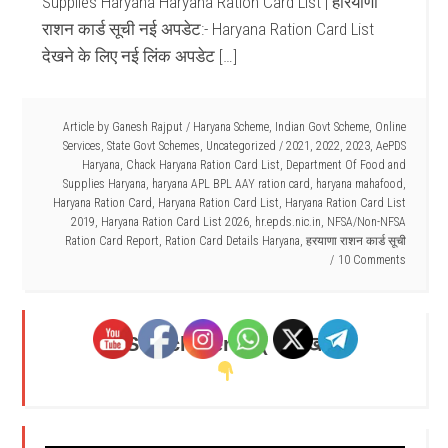
Supplies Haryana Haryana Ration Card List | हरियाणा
राशन कार्ड सूची नई अपडेट:- Haryana Ration Card List
देखने के लिए नई लिंक अपडेट […]
Article by
Ganesh Rajput
/
Haryana Scheme
,
Indian Govt Scheme
,
Online
Services
,
State Govt Schemes
,
Uncategorized
/
2021
,
2022
,
2023
,
AePDS
Haryana
,
Chack Haryana Ration Card List
,
Department Of Food and
Supplies Haryana
,
haryana APL BPL AAY ration card
,
haryana mahafood
,
Haryana Ration Card
,
Haryana Ration Card List
,
Haryana Ration Card List
2019
,
Haryana Ration Card List 2026
,
hr.epds.nic.in
,
NFSA/Non-NFSA
Ration Card Report
,
Ration Card Details Haryana
,
हरयाणा राशन कार्ड सूची
10 Comments
Search Here - ( यहाँ खोजें )