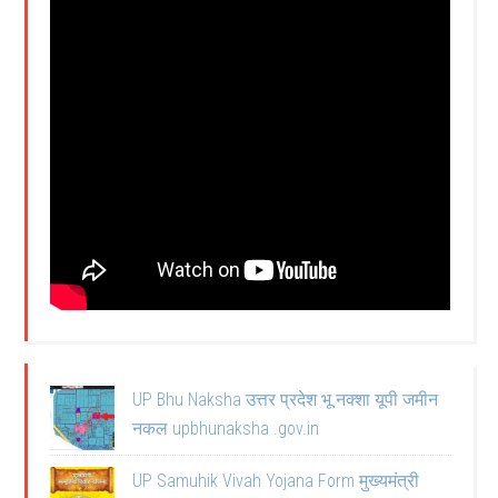
UP Bhu Naksha उत्तर प्रदेश भू नक्शा यूपी जमीन
नकल upbhunaksha .gov.in
UP Samuhik Vivah Yojana Form मुख्यमंत्री