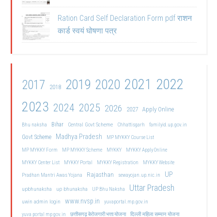
Ration Card Self Declaration Form pdf राशन
कार्ड स्वयं घोषणा पत्र
2021
2022
2019
2020
2017
2018
2023
2024
2025
2026
2027
Apply Online
Bihar
Central Govt Scheme
Bhu naksha
Chhattisgarh
familyid.up.gov.in
Madhya Pradesh
Govt Scheme
MP MYKKY Course List
MP MYKKY Form
MP MYKKY Scheme
MYKKY
MYKKY Apply Online
MYKKY Center List
MYKKY Portal
MYKKY Registration
MYKKY Website
UP
Rajasthan
Pradhan Mantri Awas Yojana
sewayojan.up.nic.in
Uttar Pradesh
upbhunaksha
up bhunaksha
UP Bhu Naksha
www.nvsp.in
uwin admin login
yuvaportal.mp.gov.in
दिल्ली महिला सम्मान योजना
yuva portal mp gov.in
छत्तीसगढ़ बेरोजगारी भत्ता योजना