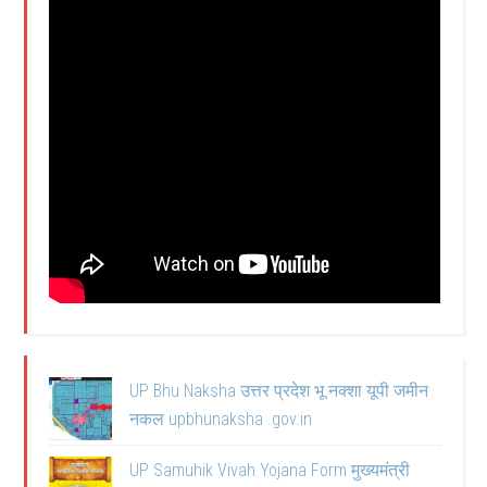
UP Bhu Naksha उत्तर प्रदेश भू नक्शा यूपी जमीन
नकल upbhunaksha .gov.in
UP Samuhik Vivah Yojana Form मुख्यमंत्री