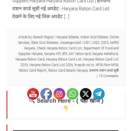
Supplies Haryana Haryana Ration Card List | हरियाणा
राशन कार्ड सूची नई अपडेट:- Haryana Ration Card List
देखने के लिए नई लिंक अपडेट […]
Article by
Ganesh Rajput
/
Haryana Scheme
,
Indian Govt Scheme
,
Online
Services
,
State Govt Schemes
,
Uncategorized
/
2021
,
2022
,
2023
,
AePDS
Haryana
,
Chack Haryana Ration Card List
,
Department Of Food and
Supplies Haryana
,
haryana APL BPL AAY ration card
,
haryana mahafood
,
Haryana Ration Card
,
Haryana Ration Card List
,
Haryana Ration Card List
2019
,
Haryana Ration Card List 2026
,
hr.epds.nic.in
,
NFSA/Non-NFSA
Ration Card Report
,
Ration Card Details Haryana
,
हरयाणा राशन कार्ड सूची
10 Comments
Search Here - ( यहाँ खोजें )