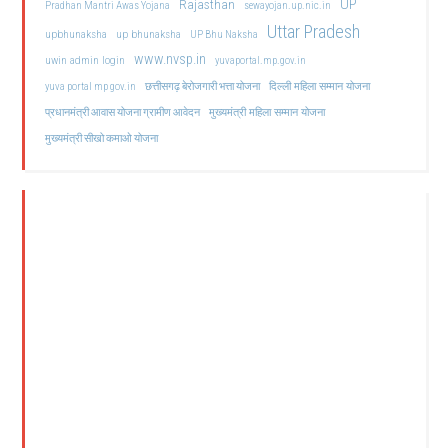
UP
Rajasthan
Pradhan Mantri Awas Yojana
sewayojan.up.nic.in
Uttar Pradesh
upbhunaksha
up bhunaksha
UP Bhu Naksha
www.nvsp.in
uwin admin login
yuvaportal.mp.gov.in
दिल्ली महिला सम्मान योजना
yuva portal mp gov.in
छत्तीसगढ़ बेरोजगारी भत्ता योजना
मुख्यमंत्री महिला सम्मान योजना
प्रधानमंत्री आवास योजना ग्रामीण आवेदन
मुख्यमंत्री सीखो कमाओ योजना