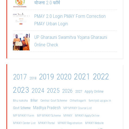
योजना 2.0 फॉर्म
PMAY 2.0 Login PMAY Form Correction
PMAY Urban Login
UP Gharauni Swamitva Yojana Gharauni
Online Check
2021
2022
2019
2020
2017
2018
2023
2024
2025
2026
2027
Apply Online
Bihar
Central Govt Scheme
Bhu naksha
Chhattisgarh
familyid.up.gov.in
Madhya Pradesh
Govt Scheme
MP MYKKY Course List
MP MYKKY Form
MP MYKKY Scheme
MYKKY
MYKKY Apply Online
MYKKY Center List
MYKKY Portal
MYKKY Registration
MYKKY Website