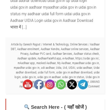
uidai aadhar download uidai.gov.in up uidai login
uidai.gov.in aadhaar myaadhar.uidai.gov in uidai.gov.in
status my aadhaar uidai full form uidai uidia.gov.in
Aadhaar UIDIA Login uidai.gov.in Aadhaar Download
भारत में […]
Article by
Ganesh Rajput
/
Internet & Technology
,
Online Services
/
Aadhaar
DBT
,
Aadhaar enrolment
,
Aadhaar Kendra
,
Aadhaar online services
,
Aadhaar
Privacy
,
Aadhaar PVC card
,
Aadhaar Services
,
Aadhaar status check
,
Aadhaar update
,
AadhaarFaceRd app
,
e-Aadhaar
,
https://uidai.gov.in/
,
mAadhaar app
,
masked Aadhaar
,
My Aadhaar
,
myaadhaar.uidai.gov.in
,
myaadhar.uidai.gov in
,
udi aadhaar
,
Udia
,
Uid
,
UIDAI
,
uidai aadhaar
,
Uidai
aadhar download
,
uidai full form
,
uidai gov.in aadhaar download
,
uidai
login
,
uidai.gov.in
,
uidai.gov.in aadhaar
,
uidai.gov.in status
,
Uidai.gov.in
up
,
Uidia government.in
,
uidia log in
,
uidia.gov.in aadhaar
,
UMANG
Aadhaar
,
Unique Identification Authority of India
Leave a Comment
Search Here - ( यहाँ खोजें )