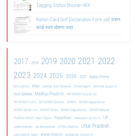
Tagging Status Bhuvan HFA
Ration Card Self Declaration Form pdf राशन
कार्ड स्वयं घोषणा पत्र
2021
2022
2019
2020
2017
2018
2023
2024
2025
2026
2027
Apply Online
Bihar
Central Govt Scheme
Bhu naksha
Chhattisgarh
familyid.up.gov.in
Madhya Pradesh
Govt Scheme
MP MYKKY Course List
MP MYKKY Form
MP MYKKY Scheme
MYKKY
MYKKY Apply Online
MYKKY Center List
MYKKY Portal
MYKKY Registration
MYKKY Website
UP
Rajasthan
Pradhan Mantri Awas Yojana
sewayojan.up.nic.in
Uttar Pradesh
upbhunaksha
up bhunaksha
UP Bhu Naksha
www.nvsp.in
uwin admin login
yuvaportal.mp.gov.in