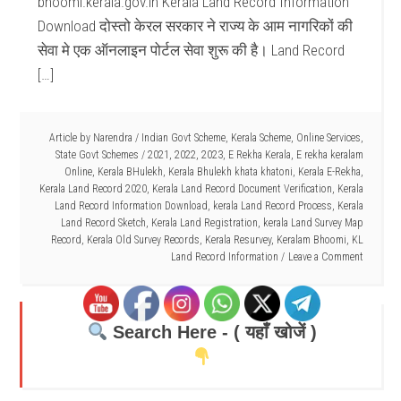
bhoomi.kerala.gov.in Kerala Land Record Information
Download दोस्तो केरल सरकार ने राज्य के आम नागरिकों की
सेवा मे एक ऑनलाइन पोर्टल सेवा शुरू की है। Land Record
[…]
Article by
Narendra
/
Indian Govt Scheme
,
Kerala Scheme
,
Online Services
,
State Govt Schemes
/
2021
,
2022
,
2023
,
E Rekha Kerala
,
E rekha keralam
Online
,
Kerala BHulekh
,
Kerala Bhulekh khata khatoni
,
Kerala E-Rekha
,
Kerala Land Record 2020
,
Kerala Land Record Document Verification
,
Kerala
Land Record Information Download
,
kerala Land Record Process
,
Kerala
Land Record Sketch
,
Kerala Land Registration
,
kerala Land Survey Map
Record
,
Kerala Old Survey Records
,
Kerala Resurvey
,
Keralam Bhoomi
,
KL
Land Record Information
Leave a Comment
Search Here - ( यहाँ खोजें )