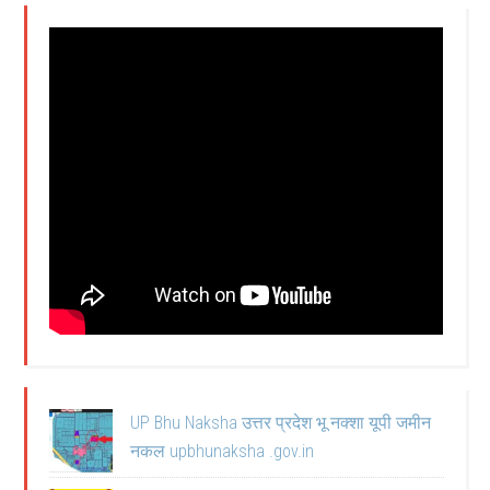
UP Bhu Naksha उत्तर प्रदेश भू नक्शा यूपी जमीन
नकल upbhunaksha .gov.in