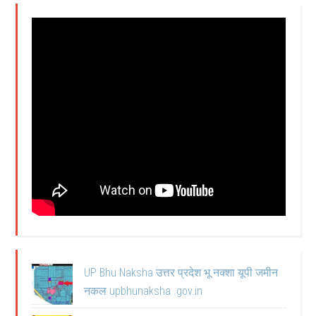
UP Bhu Naksha उत्तर प्रदेश भू नक्शा यूपी जमीन
नकल upbhunaksha .gov.in