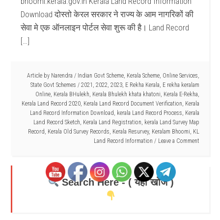
bhoomi.kerala.gov.in Kerala Land Record Information
Download दोस्तो केरल सरकार ने राज्य के आम नागरिकों की
सेवा मे एक ऑनलाइन पोर्टल सेवा शुरू की है। Land Record
[…]
Article by
Narendra
/
Indian Govt Scheme
,
Kerala Scheme
,
Online Services
,
State Govt Schemes
/
2021
,
2022
,
2023
,
E Rekha Kerala
,
E rekha keralam
Online
,
Kerala BHulekh
,
Kerala Bhulekh khata khatoni
,
Kerala E-Rekha
,
Kerala Land Record 2020
,
Kerala Land Record Document Verification
,
Kerala
Land Record Information Download
,
kerala Land Record Process
,
Kerala
Land Record Sketch
,
Kerala Land Registration
,
kerala Land Survey Map
Record
,
Kerala Old Survey Records
,
Kerala Resurvey
,
Keralam Bhoomi
,
KL
Land Record Information
Leave a Comment
Search Here - ( यहाँ खोजें )