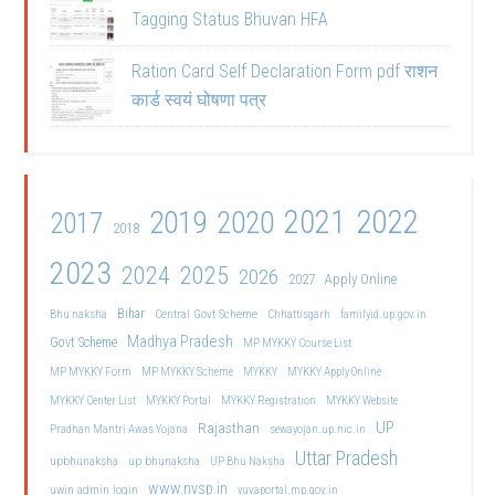
Tagging Status Bhuvan HFA
Ration Card Self Declaration Form pdf राशन
कार्ड स्वयं घोषणा पत्र
2021
2022
2019
2020
2017
2018
2023
2024
2025
2026
2027
Apply Online
Bihar
Central Govt Scheme
Bhu naksha
Chhattisgarh
familyid.up.gov.in
Madhya Pradesh
Govt Scheme
MP MYKKY Course List
MP MYKKY Form
MP MYKKY Scheme
MYKKY
MYKKY Apply Online
MYKKY Center List
MYKKY Portal
MYKKY Registration
MYKKY Website
UP
Rajasthan
Pradhan Mantri Awas Yojana
sewayojan.up.nic.in
Uttar Pradesh
upbhunaksha
up bhunaksha
UP Bhu Naksha
www.nvsp.in
uwin admin login
yuvaportal.mp.gov.in