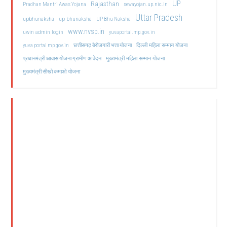
UP
Rajasthan
Pradhan Mantri Awas Yojana
sewayojan.up.nic.in
Uttar Pradesh
upbhunaksha
up bhunaksha
UP Bhu Naksha
www.nvsp.in
uwin admin login
yuvaportal.mp.gov.in
दिल्ली महिला सम्मान योजना
yuva portal mp gov.in
छत्तीसगढ़ बेरोजगारी भत्ता योजना
मुख्यमंत्री महिला सम्मान योजना
प्रधानमंत्री आवास योजना ग्रामीण आवेदन
मुख्यमंत्री सीखो कमाओ योजना