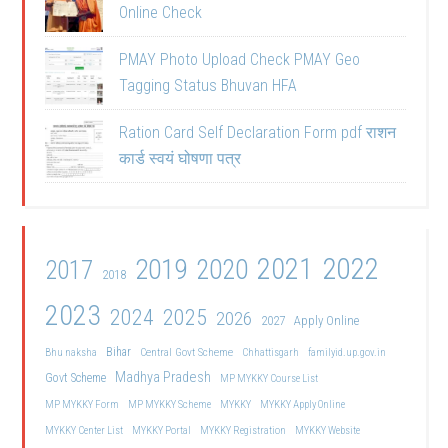
Online Check
PMAY Photo Upload Check PMAY Geo
Tagging Status Bhuvan HFA
Ration Card Self Declaration Form pdf राशन
कार्ड स्वयं घोषणा पत्र
2021
2022
2019
2020
2017
2018
2023
2024
2025
2026
2027
Apply Online
Bihar
Central Govt Scheme
Bhu naksha
Chhattisgarh
familyid.up.gov.in
Madhya Pradesh
Govt Scheme
MP MYKKY Course List
MP MYKKY Form
MP MYKKY Scheme
MYKKY
MYKKY Apply Online
MYKKY Center List
MYKKY Portal
MYKKY Registration
MYKKY Website