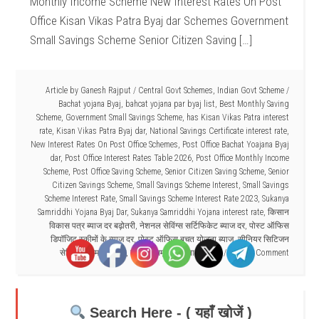
Monthly Income Scheme New Interest Rates On Post
Office Kisan Vikas Patra Byaj dar Schemes Government
Small Savings Scheme Senior Citizen Saving […]
Article by
Ganesh Rajput
/
Central Govt Schemes
,
Indian Govt Scheme
/
Bachat yojana Byaj
,
bahcat yojana par byaj list
,
Best Monthly Saving
Scheme
,
Government Small Savings Scheme
,
has Kisan Vikas Patra interest
rate
,
Kisan Vikas Patra Byaj dar
,
National Savings Certificate interest rate
,
New Interest Rates On Post Office Schemes
,
Post Office Bachat Yoajana Byaj
dar
,
Post Office Interest Rates Table 2026
,
Post Office Monthly Income
Scheme
,
Post Office Saving Scheme
,
Senior Citizen Saving Scheme
,
Senior
Citizen Savings Scheme
,
Small Savings Scheme Interest
,
Small Savings
Scheme Interest Rate
,
Small Savings Scheme Interest Rate 2023
,
Sukanya
Samriddhi Yojana Byaj Dar
,
Sukanya Samriddhi Yojana interest rate
,
किसान
विकास पत्र ब्याज दर बढ़ोतरी
,
नेशनल सेविंग्स सर्टिफिकेट ब्याज दर
,
पोस्ट ऑफिस
डिपॉजिट स्कीमों के ब्याज दर
,
पोस्ट ऑफिस बचत योजना ब्याज
,
सीनियर सिटिजन
सेविंग्स स्कीम ब्याज दर
,
सुकन्या समृद्धि योजना ब्याज दर
Leave a Comment
Search Here - ( यहाँ खोजें )