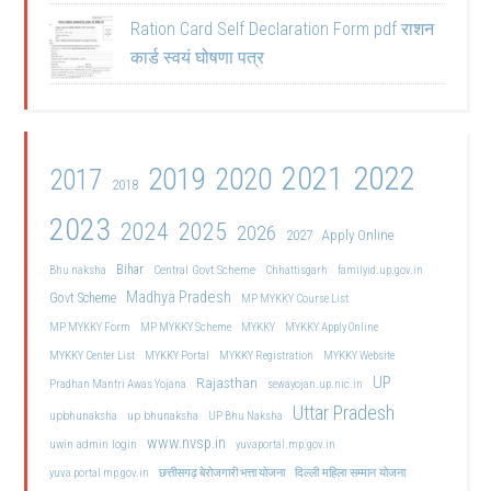
Ration Card Self Declaration Form pdf राशन
कार्ड स्वयं घोषणा पत्र
2021
2022
2019
2020
2017
2018
2023
2024
2025
2026
2027
Apply Online
Bihar
Central Govt Scheme
Bhu naksha
Chhattisgarh
familyid.up.gov.in
Madhya Pradesh
Govt Scheme
MP MYKKY Course List
MP MYKKY Form
MP MYKKY Scheme
MYKKY
MYKKY Apply Online
MYKKY Center List
MYKKY Portal
MYKKY Registration
MYKKY Website
UP
Rajasthan
Pradhan Mantri Awas Yojana
sewayojan.up.nic.in
Uttar Pradesh
upbhunaksha
up bhunaksha
UP Bhu Naksha
www.nvsp.in
uwin admin login
yuvaportal.mp.gov.in
दिल्ली महिला सम्मान योजना
yuva portal mp gov.in
छत्तीसगढ़ बेरोजगारी भत्ता योजना