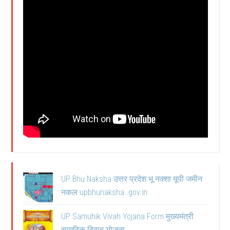
UP Bhu Naksha उत्तर प्रदेश भू नक्शा यूपी जमीन
नकल upbhunaksha .gov.in
UP Samuhik Vivah Yojana Form मुख्यमंत्री
सामूहिक विवाह योजना