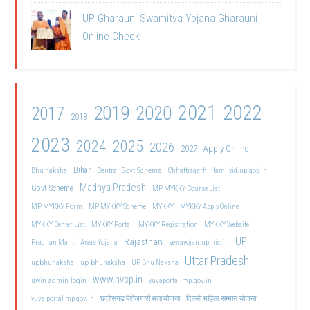
UP Gharauni Swamitva Yojana Gharauni
Online Check
2021
2022
2019
2020
2017
2018
2023
2024
2025
2026
2027
Apply Online
Bihar
Central Govt Scheme
Bhu naksha
Chhattisgarh
familyid.up.gov.in
Madhya Pradesh
Govt Scheme
MP MYKKY Course List
MP MYKKY Form
MP MYKKY Scheme
MYKKY
MYKKY Apply Online
MYKKY Center List
MYKKY Portal
MYKKY Registration
MYKKY Website
UP
Rajasthan
Pradhan Mantri Awas Yojana
sewayojan.up.nic.in
Uttar Pradesh
upbhunaksha
up bhunaksha
UP Bhu Naksha
www.nvsp.in
uwin admin login
yuvaportal.mp.gov.in
दिल्ली महिला सम्मान योजना
yuva portal mp gov.in
छत्तीसगढ़ बेरोजगारी भत्ता योजना