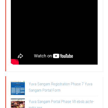
Yuva Sangam Registration Phase 7 Yuva
Sangam Portal Form
Yuva Sangam Portal Phase VII ebsb.aicte-
india.org