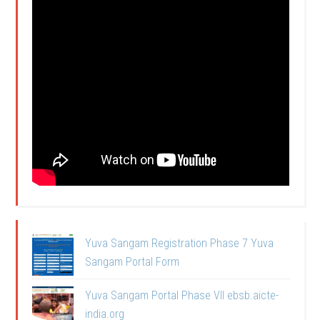
Yuva Sangam Registration Phase 7 Yuva
Sangam Portal Form
Yuva Sangam Portal Phase VII ebsb.aicte-
india.org