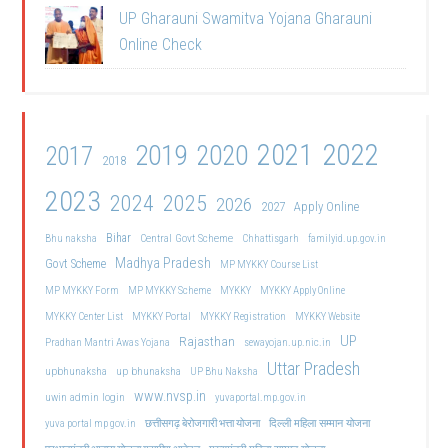
UP Gharauni Swamitva Yojana Gharauni
Online Check
2021
2022
2019
2020
2017
2018
2023
2024
2025
2026
2027
Apply Online
Bihar
Central Govt Scheme
Bhu naksha
Chhattisgarh
familyid.up.gov.in
Madhya Pradesh
Govt Scheme
MP MYKKY Course List
MP MYKKY Form
MP MYKKY Scheme
MYKKY
MYKKY Apply Online
MYKKY Center List
MYKKY Portal
MYKKY Registration
MYKKY Website
UP
Rajasthan
Pradhan Mantri Awas Yojana
sewayojan.up.nic.in
Uttar Pradesh
upbhunaksha
up bhunaksha
UP Bhu Naksha
www.nvsp.in
uwin admin login
yuvaportal.mp.gov.in
दिल्ली महिला सम्मान योजना
yuva portal mp gov.in
छत्तीसगढ़ बेरोजगारी भत्ता योजना