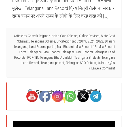
Division Village Survey Number Maa Bhoomi | तेलंगाना
भूलेख | Telangana Land Record प्रिय मित्रों तेलंगना सरकार
समय समय पर अपने राज्य के लोगो के लिए तरह तरह की […]
Article by
Ganesh Rajput
/
Indian Govt Scheme
,
Online Services
,
State Govt
Schemes
,
Telangana Scheme
,
Uncategorized
/
2019
,
2021
,
2022
,
Dharani
telangana
,
Land Record portal
,
Maa Bhoomi
,
Maa Bhoomi 1B
,
Maa Bhoomi
Portal Telangana
,
Maa Bhoomi Telangana
,
Maa Bhoomi Telangana Land
Records
,
ROR-1B
,
Telangana Bhu Abhilekh
,
Telangana Bhulekh
,
Telangana
Land Record
,
Telangana pahani
,
Telangana SRO Details
,
तेलंगाना भूलेख
Leave a Comment
Search Here - ( यहाँ खोजें )