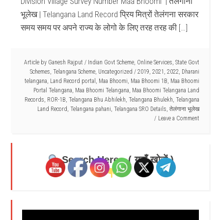
Division Village Survey Number Maa Bhoomi | तेलंगाना
भूलेख | Telangana Land Record प्रिय मित्रों तेलंगना सरकार
समय समय पर अपने राज्य के लोगो के लिए तरह तरह की […]
Article by
Ganesh Rajput
/
Indian Govt Scheme
,
Online Services
,
State Govt
Schemes
,
Telangana Scheme
,
Uncategorized
/
2019
,
2021
,
2022
,
Dharani
telangana
,
Land Record portal
,
Maa Bhoomi
,
Maa Bhoomi 1B
,
Maa Bhoomi
Portal Telangana
,
Maa Bhoomi Telangana
,
Maa Bhoomi Telangana Land
Records
,
ROR-1B
,
Telangana Bhu Abhilekh
,
Telangana Bhulekh
,
Telangana
Land Record
,
Telangana pahani
,
Telangana SRO Details
,
तेलंगाना भूलेख
Leave a Comment
Search Here - ( यहाँ खोजें )