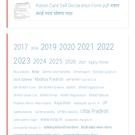
Ration Card Self Declaration Form pdf राशन
कार्ड स्वयं घोषणा पत्र
2021
2022
2019
2020
2017
2018
2023
2024
2025
2026
2027
Apply Online
Bihar
Central Govt Scheme
Bhu naksha
Chhattisgarh
familyid.up.gov.in
Madhya Pradesh
Govt Scheme
MP MYKKY Course List
MP MYKKY Form
MP MYKKY Scheme
MYKKY
MYKKY Apply Online
MYKKY Center List
MYKKY Portal
MYKKY Registration
MYKKY Website
UP
Rajasthan
Pradhan Mantri Awas Yojana
sewayojan.up.nic.in
Uttar Pradesh
upbhunaksha
up bhunaksha
UP Bhu Naksha
www.nvsp.in
uwin admin login
yuvaportal.mp.gov.in
दिल्ली महिला सम्मान योजना
yuva portal mp gov.in
छत्तीसगढ़ बेरोजगारी भत्ता योजना