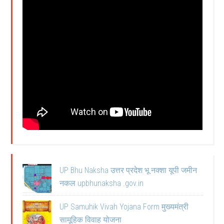
UP Bhu Naksha उत्तर प्रदेश भू नक्शा यूपी जमीन
नकल upbhunaksha .gov.in
UP Samuhik Vivah Yojana Form मुख्यमंत्री
सामूहिक विवाह योजना