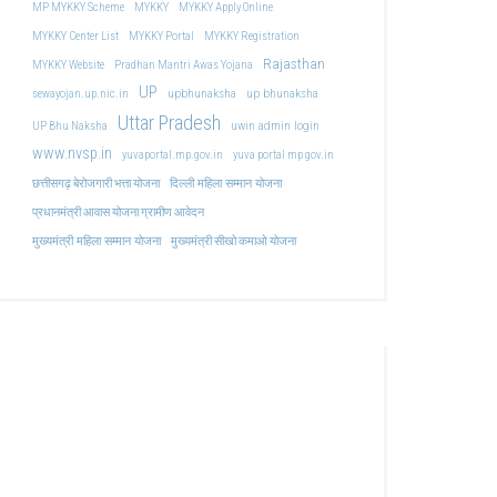
MP MYKKY Scheme
MYKKY
MYKKY Apply Online
MYKKY Center List
MYKKY Portal
MYKKY Registration
Rajasthan
MYKKY Website
Pradhan Mantri Awas Yojana
UP
upbhunaksha
up bhunaksha
sewayojan.up.nic.in
Uttar Pradesh
uwin admin login
UP Bhu Naksha
www.nvsp.in
yuvaportal.mp.gov.in
yuva portal mp gov.in
दिल्ली महिला सम्मान योजना
छत्तीसगढ़ बेरोजगारी भत्ता योजना
प्रधानमंत्री आवास योजना ग्रामीण आवेदन
मुख्यमंत्री महिला सम्मान योजना
मुख्यमंत्री सीखो कमाओ योजना