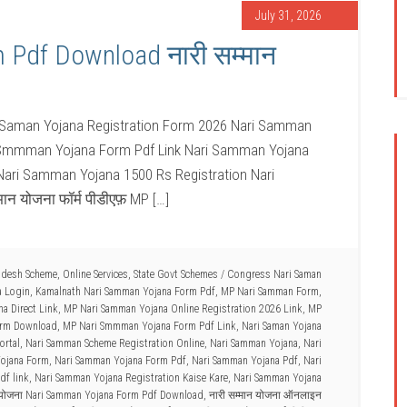
July 31, 2026
Pdf Download नारी सम्मान
 Saman Yojana Registration Form 2026 Nari Samman
i Smmman Yojana Form Pdf Link Nari Samman Yojana
म Nari Samman Yojana 1500 Rs Registration Nari
न योजना फॉर्म पीडीएफ़ MP […]
adesh Scheme
,
Online Services
,
State Govt Schemes
/
Congress Nari Saman
a Login
,
Kamalnath Nari Samman Yojana Form Pdf
,
MP Nari Samman Form
,
a Direct Link
,
MP Nari Samman Yojana Online Registration 2026 Link
,
MP
rm Download
,
MP Nari Smmman Yojana Form Pdf Link
,
Nari Saman Yojana
ortal
,
Nari Samman Scheme Registration Online
,
Nari Samman Yojana
,
Nari
ojana Form
,
Nari Samman Yojana Form Pdf
,
Nari Samman Yojana Pdf
,
Nari
df link
,
Nari Samman Yojana Registration Kaise Kare
,
Nari Samman Yojana
न योजना Nari Samman Yojana Form Pdf Download
,
नारी सम्मान योजना ऑनलाइन