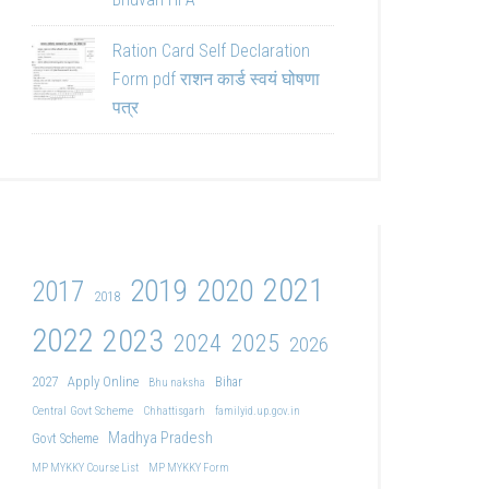
Ration Card Self Declaration
Form pdf राशन कार्ड स्वयं घोषणा
पत्र
2021
2019
2020
2017
2018
2022
2023
2024
2025
2026
2027
Apply Online
Bihar
Bhu naksha
Central Govt Scheme
Chhattisgarh
familyid.up.gov.in
Madhya Pradesh
Govt Scheme
MP MYKKY Course List
MP MYKKY Form