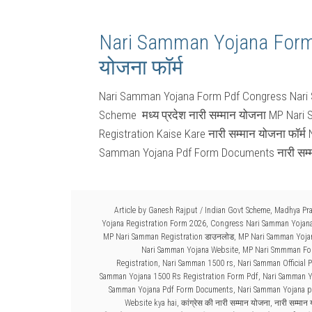
Nari Samman Yojana Form 
योजना फॉर्म
Nari Samman Yojana Form Pdf Congress Nari
Scheme मध्य प्रदेश नारी सम्मान योजना MP Nar
Registration Kaise Kare नारी सम्मान योजना फॉर्
Samman Yojana Pdf Form Documents नारी सम्मा
Article by
Ganesh Rajput
/
Indian Govt Scheme
,
Madhya Pr
Yojana Registration Form 2026
,
Congress Nari Samman Yojan
MP Nari Samman Registration डाउनलोड
,
MP Nari Samman Yojan
Nari Samman Yojana Website
,
MP Nari Smmman Fo
Registration
,
Nari Samman 1500 rs
,
Nari Samman Official P
Samman Yojana 1500 Rs Registration Form Pdf
,
Nari Samman Y
Samman Yojana Pdf Form Documents
,
Nari Samman Yojana p
Website kya hai
,
कांग्रेस की नारी सम्मान योजना
,
नारी सम्मा