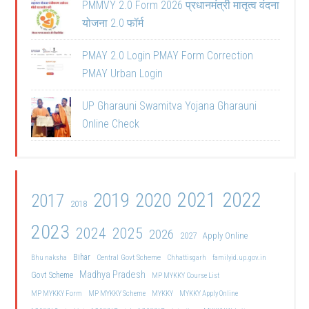
PMMVY 2.0 Form 2026 प्रधानमंत्री मातृत्व वंदना
योजना 2.0 फॉर्म
PMAY 2.0 Login PMAY Form Correction
PMAY Urban Login
UP Gharauni Swamitva Yojana Gharauni
Online Check
2021
2022
2019
2020
2017
2018
2023
2024
2025
2026
2027
Apply Online
Bihar
Central Govt Scheme
Bhu naksha
Chhattisgarh
familyid.up.gov.in
Madhya Pradesh
Govt Scheme
MP MYKKY Course List
MP MYKKY Form
MP MYKKY Scheme
MYKKY
MYKKY Apply Online