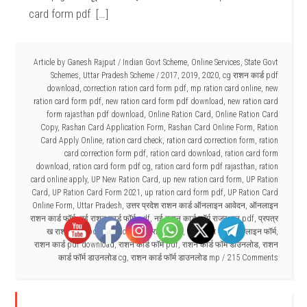
card form pdf […]
Article by
Ganesh Rajput
/
Indian Govt Scheme
,
Online Services
,
State Govt
Schemes
,
Uttar Pradesh Scheme
/
2017
,
2019
,
2020
,
cg राशन कार्ड pdf
download
,
correction ration card form pdf
,
mp ration card online
,
new
ration card form pdf
,
new ration card form pdf download
,
new ration card
form rajasthan pdf download
,
Online Ration Card
,
Online Ration Card
Copy
,
Rashan Card Application Form
,
Rashan Card Online Form
,
Ration
Card Apply Online
,
ration card check
,
ration card correction form
,
ration
card correction form pdf
,
ration card download
,
ration card form
download
,
ration card form pdf cg
,
ration card form pdf rajasthan
,
ration
card online apply
,
UP New Ration Card
,
up new ration card form
,
UP Ration
Card
,
UP Ration Card Form 2021
,
up ration card form pdf
,
UP Ration Card
Online Form
,
Uttar Pradesh
,
उत्तर प्रदेश राशन कार्ड ऑनलाइन आवेदन
,
ऑनलाइन
राशन कार्ड फॉर्म
,
नई राशन कार्ड फॉर्म pdf
,
नई राशन कार्ड फॉर्म राजस्थान pdf
,
प्रपत्र
ख राशन कार्ड pdf download
,
यूपी राशन कार्ड
,
यूपी राशन कार्ड ऑनलाइन फॉर्म
,
राशन कार्ड pdf download
,
राशन कार्ड फॉर्म pdf
,
राशन कार्ड फॉर्म डाउनलोड
,
राशन
कार्ड फॉर्म डाउनलोड cg
,
राशन कार्ड फॉर्म डाउनलोड mp
215 Comments