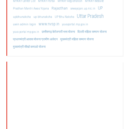
MYKKY Center List
MYKKY Portal
MYKKY Registration
MYKKY Website
UP
Rajasthan
Pradhan Mantri Awas Yojana
sewayojan.up.nic.in
Uttar Pradesh
upbhunaksha
up bhunaksha
UP Bhu Naksha
www.nvsp.in
uwin admin login
yuvaportal.mp.gov.in
दिल्ली महिला सम्मान योजना
yuva portal mp gov.in
छत्तीसगढ़ बेरोजगारी भत्ता योजना
मुख्यमंत्री महिला सम्मान योजना
प्रधानमंत्री आवास योजना ग्रामीण आवेदन
मुख्यमंत्री सीखो कमाओ योजना