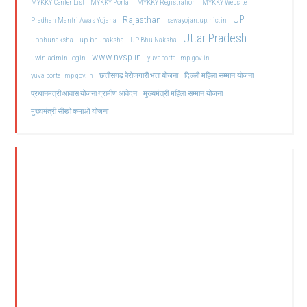
MYKKY Center List
MYKKY Portal
MYKKY Registration
MYKKY Website
UP
Rajasthan
Pradhan Mantri Awas Yojana
sewayojan.up.nic.in
Uttar Pradesh
upbhunaksha
up bhunaksha
UP Bhu Naksha
www.nvsp.in
uwin admin login
yuvaportal.mp.gov.in
दिल्ली महिला सम्मान योजना
yuva portal mp gov.in
छत्तीसगढ़ बेरोजगारी भत्ता योजना
मुख्यमंत्री महिला सम्मान योजना
प्रधानमंत्री आवास योजना ग्रामीण आवेदन
मुख्यमंत्री सीखो कमाओ योजना