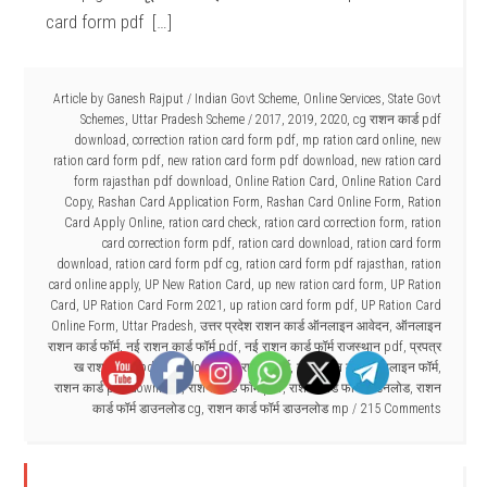
card form pdf […]
Article by
Ganesh Rajput
/
Indian Govt Scheme
,
Online Services
,
State Govt
Schemes
,
Uttar Pradesh Scheme
/
2017
,
2019
,
2020
,
cg राशन कार्ड pdf
download
,
correction ration card form pdf
,
mp ration card online
,
new
ration card form pdf
,
new ration card form pdf download
,
new ration card
form rajasthan pdf download
,
Online Ration Card
,
Online Ration Card
Copy
,
Rashan Card Application Form
,
Rashan Card Online Form
,
Ration
Card Apply Online
,
ration card check
,
ration card correction form
,
ration
card correction form pdf
,
ration card download
,
ration card form
download
,
ration card form pdf cg
,
ration card form pdf rajasthan
,
ration
card online apply
,
UP New Ration Card
,
up new ration card form
,
UP Ration
Card
,
UP Ration Card Form 2021
,
up ration card form pdf
,
UP Ration Card
Online Form
,
Uttar Pradesh
,
उत्तर प्रदेश राशन कार्ड ऑनलाइन आवेदन
,
ऑनलाइन
राशन कार्ड फॉर्म
,
नई राशन कार्ड फॉर्म pdf
,
नई राशन कार्ड फॉर्म राजस्थान pdf
,
प्रपत्र
ख राशन कार्ड pdf download
,
यूपी राशन कार्ड
,
यूपी राशन कार्ड ऑनलाइन फॉर्म
,
राशन कार्ड pdf download
,
राशन कार्ड फॉर्म pdf
,
राशन कार्ड फॉर्म डाउनलोड
,
राशन
कार्ड फॉर्म डाउनलोड cg
,
राशन कार्ड फॉर्म डाउनलोड mp
215 Comments