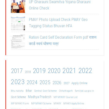
UP Gharauni Swamitva Yojana Gharauni
Online Check
PMAY Photo Upload Check PMAY Geo
Tagging Status Bhuvan HFA
Ration Card Self Declaration Form pdf राशन
कार्ड स्वयं घोषणा पत्र
2021
2022
2019
2020
2017
2018
2023
2024
2025
2026
2027
Apply Online
Bihar
Central Govt Scheme
Bhu naksha
Chhattisgarh
familyid.up.gov.in
Madhya Pradesh
Govt Scheme
MP MYKKY Course List
MP MYKKY Form
MP MYKKY Scheme
MYKKY
MYKKY Apply Online