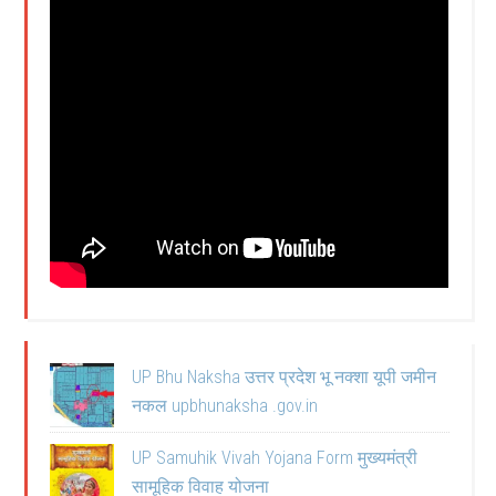
UP Bhu Naksha उत्तर प्रदेश भू नक्शा यूपी जमीन
नकल upbhunaksha .gov.in
UP Samuhik Vivah Yojana Form मुख्यमंत्री
सामूहिक विवाह योजना