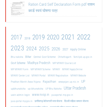
Ration Card Self Declaration Form pdf राशन
कार्ड स्वयं घोषणा पत्र
2021
2022
2019
2020
2017
2018
2023
2024
2025
2026
2027
Apply Online
Bihar
Central Govt Scheme
Bhu naksha
Chhattisgarh
familyid.up.gov.in
Madhya Pradesh
Govt Scheme
MP MYKKY Course List
MP MYKKY Form
MP MYKKY Scheme
MYKKY
MYKKY Apply Online
MYKKY Center List
MYKKY Portal
MYKKY Registration
MYKKY Website
UP
Rajasthan
Pradhan Mantri Awas Yojana
sewayojan.up.nic.in
Uttar Pradesh
upbhunaksha
up bhunaksha
UP Bhu Naksha
www.nvsp.in
uwin admin login
yuvaportal.mp.gov.in
दिल्ली महिला सम्मान योजना
yuva portal mp gov.in
छत्तीसगढ़ बेरोजगारी भत्ता योजना