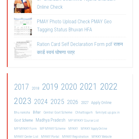
Online Check
PMAY Photo Upload Check PMAY Geo
Tagging Status Bhuvan HFA
Ration Card Self Declaration Form pdf राशन
कार्ड स्वयं घोषणा पत्र
2021
2022
2019
2020
2017
2018
2023
2024
2025
2026
2027
Apply Online
Bihar
Central Govt Scheme
Bhu naksha
Chhattisgarh
familyid.up.gov.in
Madhya Pradesh
Govt Scheme
MP MYKKY Course List
MP MYKKY Form
MP MYKKY Scheme
MYKKY
MYKKY Apply Online
MYKKY Center List
MYKKY Portal
MYKKY Registration
MYKKY Website