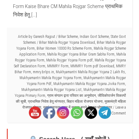
Form Kaise Bhare CM Mahila Rojgar Scheme प्राथमिक
निवेश हेतु […]
Article by
Ganesh Rajput
/
Bihar Scheme
,
Indian Govt Scheme
,
State Govt
Schemes
/
Bihar Mahila Rojgar Yojana Download
,
Bihar Mahila Rojgar
Yojana Form
,
Bihar Women 10000 Rs Scheme Form
,
Mahila Rojgar Scheme
Application Form
,
Mahila Rojgar Yojana Bihar Gram Sabha Form
,
Mahila
Rojgar Yojana Form
,
Mahila Rojgar Yojana Form pdf
,
Mahila Rojgar Yojana
Self Declaration Form
,
MMMRY Form
,
MMMRY Form pdf Download
,
MMRY
Bihar Form
,
mmry.brlps.in
,
Mukhyamantri Mahila Rojgar Yojana 2 Lakh Rs
,
Mukhyamantri Mahila Rojgar Yojana Form
,
Mukhyamantri Mahila Rojgar
Yojana Form Pdf
,
Mukhyamantri Mahila Rojgar Yojana Jivika Form
,
Mukhyamantri Mahila Rojgar Yojana List
,
Mukhyamantri Mahila Rojgar
Yojana Primary Form
,
ग्राम संगठन द्वारा परिवार का अनुमोदन
,
जीविकोपार्जन विकल्पों
की सूची
,
प्राथमिक निवेश हेतु मांगपत्र
,
बिहार महिला रोजगार योजना
,
मुख्यमंत्री महिला
रोजगार योजना
,
स्वयं सहायता समूह में सदस्य बनने हेतु स्व-घोषणा पत्र
Leave a
Comment