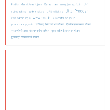
UP
Rajasthan
Pradhan Mantri Awas Yojana
sewayojan.up.nic.in
Uttar Pradesh
upbhunaksha
up bhunaksha
UP Bhu Naksha
www.nvsp.in
uwin admin login
yuvaportal.mp.gov.in
दिल्ली महिला सम्मान योजना
yuva portal mp gov.in
छत्तीसगढ़ बेरोजगारी भत्ता योजना
मुख्यमंत्री महिला सम्मान योजना
प्रधानमंत्री आवास योजना ग्रामीण आवेदन
मुख्यमंत्री सीखो कमाओ योजना