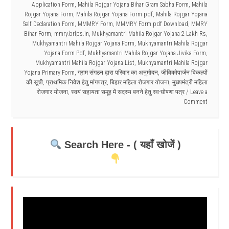
Application Form
,
Mahila Rojgar Yojana Bihar Gram Sabha Form
,
Mahila
Rojgar Yojana Form
,
Mahila Rojgar Yojana Form pdf
,
Mahila Rojgar Yojana
Self Declaration Form
,
MMMRY Form
,
MMMRY Form pdf Download
,
MMRY
Bihar Form
,
mmry.brlps.in
,
Mukhyamantri Mahila Rojgar Yojana 2 Lakh Rs
,
Mukhyamantri Mahila Rojgar Yojana Form
,
Mukhyamantri Mahila Rojgar
Yojana Form Pdf
,
Mukhyamantri Mahila Rojgar Yojana Jivika Form
,
Mukhyamantri Mahila Rojgar Yojana List
,
Mukhyamantri Mahila Rojgar
Yojana Primary Form
,
ग्राम संगठन द्वारा परिवार का अनुमोदन
,
जीविकोपार्जन विकल्पों
की सूची
,
प्राथमिक निवेश हेतु मांगपत्र
,
बिहार महिला रोजगार योजना
,
मुख्यमंत्री महिला
रोजगार योजना
,
स्वयं सहायता समूह में सदस्य बनने हेतु स्व-घोषणा पत्र
Leave a
Comment
Search Here - ( यहाँ खोजें )