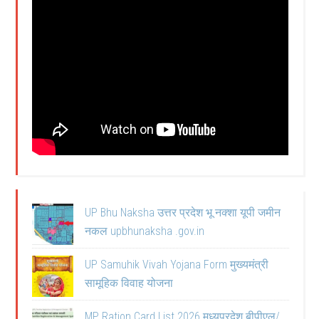
UP Bhu Naksha उत्तर प्रदेश भू नक्शा यूपी जमीन
नकल upbhunaksha .gov.in
UP Samuhik Vivah Yojana Form मुख्यमंत्री
सामूहिक विवाह योजना
MP Ration Card List 2026 मध्यप्रदेश बीपीएल/