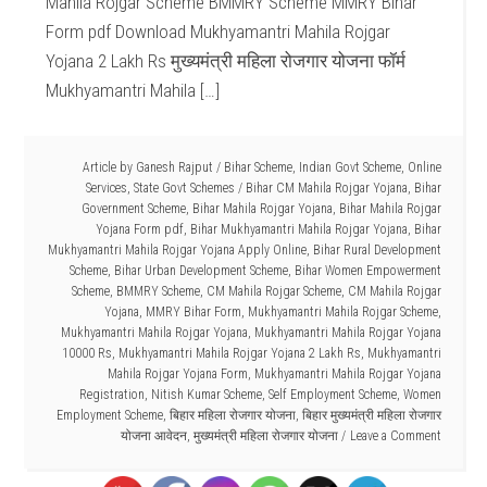
Mahila Rojgar Scheme BMMRY Scheme MMRY Bihar
Form pdf Download Mukhyamantri Mahila Rojgar
Yojana 2 Lakh Rs मुख्यमंत्री महिला रोजगार योजना फॉर्म
Mukhyamantri Mahila […]
Article by
Ganesh Rajput
/
Bihar Scheme
,
Indian Govt Scheme
,
Online
Services
,
State Govt Schemes
/
Bihar CM Mahila Rojgar Yojana
,
Bihar
Government Scheme
,
Bihar Mahila Rojgar Yojana
,
Bihar Mahila Rojgar
Yojana Form pdf
,
Bihar Mukhyamantri Mahila Rojgar Yojana
,
Bihar
Mukhyamantri Mahila Rojgar Yojana Apply Online
,
Bihar Rural Development
Scheme
,
Bihar Urban Development Scheme
,
Bihar Women Empowerment
Scheme
,
BMMRY Scheme
,
CM Mahila Rojgar Scheme
,
CM Mahila Rojgar
Yojana
,
MMRY Bihar Form
,
Mukhyamantri Mahila Rojgar Scheme
,
Mukhyamantri Mahila Rojgar Yojana
,
Mukhyamantri Mahila Rojgar Yojana
10000 Rs
,
Mukhyamantri Mahila Rojgar Yojana 2 Lakh Rs
,
Mukhyamantri
Mahila Rojgar Yojana Form
,
Mukhyamantri Mahila Rojgar Yojana
Registration
,
Nitish Kumar Scheme
,
Self Employment Scheme
,
Women
Employment Scheme
,
बिहार महिला रोजगार योजना
,
बिहार मुख्यमंत्री महिला रोजगार
योजना आवेदन
,
मुख्यमंत्री महिला रोजगार योजना
Leave a Comment