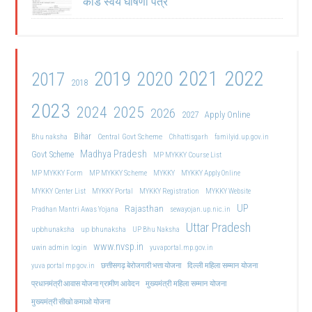
कार्ड स्वयं घोषणा पत्र
2021
2022
2019
2020
2017
2018
2023
2024
2025
2026
2027
Apply Online
Bihar
Central Govt Scheme
Bhu naksha
Chhattisgarh
familyid.up.gov.in
Madhya Pradesh
Govt Scheme
MP MYKKY Course List
MP MYKKY Form
MP MYKKY Scheme
MYKKY
MYKKY Apply Online
MYKKY Center List
MYKKY Portal
MYKKY Registration
MYKKY Website
UP
Rajasthan
Pradhan Mantri Awas Yojana
sewayojan.up.nic.in
Uttar Pradesh
upbhunaksha
up bhunaksha
UP Bhu Naksha
www.nvsp.in
uwin admin login
yuvaportal.mp.gov.in
दिल्ली महिला सम्मान योजना
yuva portal mp gov.in
छत्तीसगढ़ बेरोजगारी भत्ता योजना
मुख्यमंत्री महिला सम्मान योजना
प्रधानमंत्री आवास योजना ग्रामीण आवेदन
मुख्यमंत्री सीखो कमाओ योजना