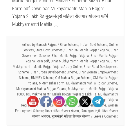
Mahila Rojgar Scheme BMMRY Scheme MMRY Bihar
Form pdf Download Mukhyamantri Mahila Rojgar
Yojana 2 Lakh Rs मुख्यमंत्री महिला रोजगार योजना फॉर्म
Mukhyamantri Mahila […]
Article by
Ganesh Rajput
/
Bihar Scheme
,
Indian Govt Scheme
,
Online
Services
,
State Govt Schemes
/
Bihar CM Mahila Rojgar Yojana
,
Bihar
Government Scheme
,
Bihar Mahila Rojgar Yojana
,
Bihar Mahila Rojgar
Yojana Form pdf
,
Bihar Mukhyamantri Mahila Rojgar Yojana
,
Bihar
Mukhyamantri Mahila Rojgar Yojana Apply Online
,
Bihar Rural Development
Scheme
,
Bihar Urban Development Scheme
,
Bihar Women Empowerment
Scheme
,
BMMRY Scheme
,
CM Mahila Rojgar Scheme
,
CM Mahila Rojgar
Yojana
,
MMRY Bihar Form
,
Mukhyamantri Mahila Rojgar Scheme
,
Mukhyamantri Mahila Rojgar Yojana
,
Mukhyamantri Mahila Rojgar Yojana
10000 Rs
,
Mukhyamantri Mahila Rojgar Yojana 2 Lakh Rs
,
Mukhyamantri
Mahila Rojgar Yojana Form
,
Mukhyamantri Mahila Rojgar Yojana
Registration
,
Nitish Kumar Scheme
,
Self Employment Scheme
,
Women
Employment Scheme
,
बिहार महिला रोजगार योजना
,
बिहार मुख्यमंत्री महिला रोजगार
योजना आवेदन
,
मुख्यमंत्री महिला रोजगार योजना
Leave a Comment