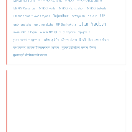
MP MYKKY Form
MP MYKKY Scheme
MYKKY
MYKKY Apply Online
MYKKY Center List
MYKKY Portal
MYKKY Registration
MYKKY Website
UP
Rajasthan
Pradhan Mantri Awas Yojana
sewayojan.up.nic.in
Uttar Pradesh
upbhunaksha
up bhunaksha
UP Bhu Naksha
www.nvsp.in
uwin admin login
yuvaportal.mp.gov.in
दिल्ली महिला सम्मान योजना
yuva portal mp gov.in
छत्तीसगढ़ बेरोजगारी भत्ता योजना
मुख्यमंत्री महिला सम्मान योजना
प्रधानमंत्री आवास योजना ग्रामीण आवेदन
मुख्यमंत्री सीखो कमाओ योजना