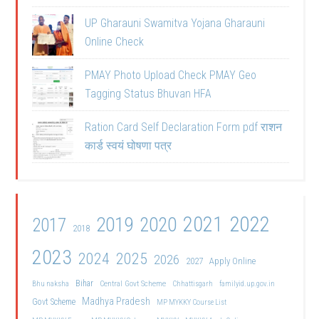
UP Gharauni Swamitva Yojana Gharauni
Online Check
PMAY Photo Upload Check PMAY Geo
Tagging Status Bhuvan HFA
Ration Card Self Declaration Form pdf राशन
कार्ड स्वयं घोषणा पत्र
2021
2022
2019
2020
2017
2018
2023
2024
2025
2026
2027
Apply Online
Bihar
Central Govt Scheme
Bhu naksha
Chhattisgarh
familyid.up.gov.in
Madhya Pradesh
Govt Scheme
MP MYKKY Course List