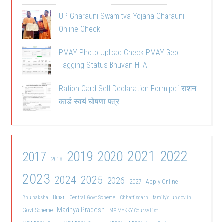
UP Gharauni Swamitva Yojana Gharauni
Online Check
PMAY Photo Upload Check PMAY Geo
Tagging Status Bhuvan HFA
Ration Card Self Declaration Form pdf राशन
कार्ड स्वयं घोषणा पत्र
2021
2022
2019
2020
2017
2018
2023
2024
2025
2026
2027
Apply Online
Bihar
Central Govt Scheme
Bhu naksha
Chhattisgarh
familyid.up.gov.in
Madhya Pradesh
Govt Scheme
MP MYKKY Course List