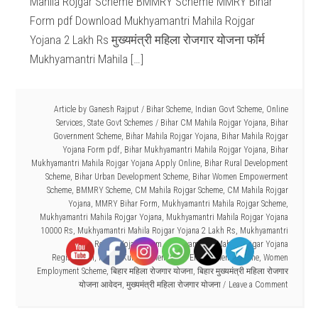
Mahila Rojgar Scheme BMMRY Scheme MMRY Bihar
Form pdf Download Mukhyamantri Mahila Rojgar
Yojana 2 Lakh Rs मुख्यमंत्री महिला रोजगार योजना फॉर्म
Mukhyamantri Mahila […]
Article by
Ganesh Rajput
/
Bihar Scheme
,
Indian Govt Scheme
,
Online
Services
,
State Govt Schemes
/
Bihar CM Mahila Rojgar Yojana
,
Bihar
Government Scheme
,
Bihar Mahila Rojgar Yojana
,
Bihar Mahila Rojgar
Yojana Form pdf
,
Bihar Mukhyamantri Mahila Rojgar Yojana
,
Bihar
Mukhyamantri Mahila Rojgar Yojana Apply Online
,
Bihar Rural Development
Scheme
,
Bihar Urban Development Scheme
,
Bihar Women Empowerment
Scheme
,
BMMRY Scheme
,
CM Mahila Rojgar Scheme
,
CM Mahila Rojgar
Yojana
,
MMRY Bihar Form
,
Mukhyamantri Mahila Rojgar Scheme
,
Mukhyamantri Mahila Rojgar Yojana
,
Mukhyamantri Mahila Rojgar Yojana
10000 Rs
,
Mukhyamantri Mahila Rojgar Yojana 2 Lakh Rs
,
Mukhyamantri
Mahila Rojgar Yojana Form
,
Mukhyamantri Mahila Rojgar Yojana
Registration
,
Nitish Kumar Scheme
,
Self Employment Scheme
,
Women
Employment Scheme
,
बिहार महिला रोजगार योजना
,
बिहार मुख्यमंत्री महिला रोजगार
योजना आवेदन
,
मुख्यमंत्री महिला रोजगार योजना
Leave a Comment