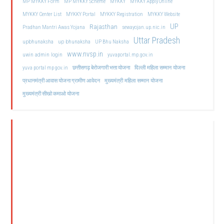
MP MYKKY Form
MP MYKKY Scheme
MYKKY
MYKKY Apply Online
MYKKY Center List
MYKKY Portal
MYKKY Registration
MYKKY Website
UP
Rajasthan
Pradhan Mantri Awas Yojana
sewayojan.up.nic.in
Uttar Pradesh
upbhunaksha
up bhunaksha
UP Bhu Naksha
www.nvsp.in
uwin admin login
yuvaportal.mp.gov.in
दिल्ली महिला सम्मान योजना
yuva portal mp gov.in
छत्तीसगढ़ बेरोजगारी भत्ता योजना
मुख्यमंत्री महिला सम्मान योजना
प्रधानमंत्री आवास योजना ग्रामीण आवेदन
मुख्यमंत्री सीखो कमाओ योजना