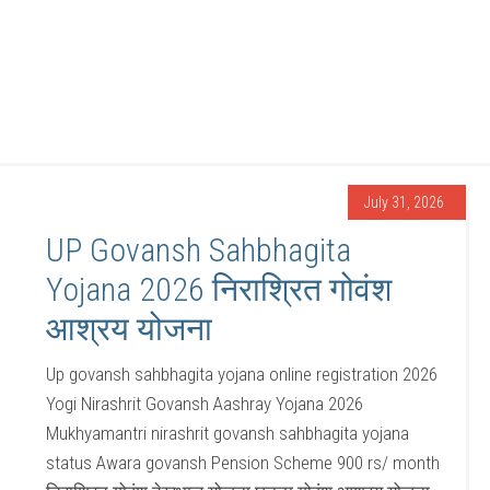
July 31, 2026
UP Govansh Sahbhagita
Yojana 2026 निराश्रित गोवंश
आश्रय योजना
Up govansh sahbhagita yojana online registration 2026
Yogi Nirashrit Govansh Aashray Yojana 2026
Mukhyamantri nirashrit govansh sahbhagita yojana
status Awara govansh Pension Scheme 900 rs/ month