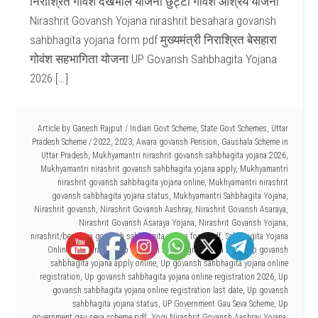
निराश्रित गोवंश देखभाल योजना छुट्टा गोवंश आश्रय योजना
Nirashrit Govansh Yojana nirashrit besahara govansh
sahbhagita yojana form pdf मुख्यमंत्री निराश्रित बेसहारा
गोवंश सहभागिता योजना UP Govansh Sahbhagita Yojana
2026 […]
Article by
Ganesh Rajput
/
Indian Govt Scheme
,
State Govt Schemes
,
Uttar
Pradesh Scheme
/
2022
,
2023
,
Awara govansh Pension
,
Gaushala Scheme in
Uttar Pradesh
,
Mukhyamantri nirashrit govansh sahbhagita yojana 2026
,
Mukhyamantri nirashrit govansh sahbhagita yojana apply
,
Mukhyamantri
nirashrit govansh sahbhagita yojana online
,
Mukhyamantri nirashrit
govansh sahbhagita yojana status
,
Mukhyamantri Sahbhagita Yojana
,
Nirashrit govansh
,
Nirashrit Govansh Aashray
,
Nirashrit Govansh Asaraya
,
Nirashrit Govansh Asaraya Yojana
,
Nirashrit Govansh Yojana
,
nirashrit/besahara govansh sahbhagita yojana form pdf
,
Sahbhagita Yojana
Online Registration
,
Up govansh sahbhagita yojana 2026
,
Up govansh
sahbhagita yojana apply online
,
Up govansh sahbhagita yojana online
registration
,
Up govansh sahbhagita yojana online registration 2026
,
Up
govansh sahbhagita yojana online registration last date
,
Up govansh
sahbhagita yojana status
,
UP Government Gau Seva Scheme
,
Up
government gau seva scheme pdf
,
Yogi Nirashrit Govansh Aashray Yojana
,