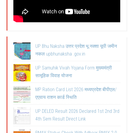
UP Bhu Naksha उत्तर प्रदेश भू नक्शा यूपी जमीन
नकल upbhunaksha .gov.in
UP Samuhik Vivah Yojana Form मुख्यमंत्री
सामूहिक विवाह योजना
MP Ration Card List 2026 मध्यप्रदेश बीपीएल/
एएवाय राशन कार्ड स्थिति
UP DELED Result 2026 Declared 1st 2nd 3rd
4th Sem Result Direct Link
PMAY Status Check With Adhaar PMAY 2.0