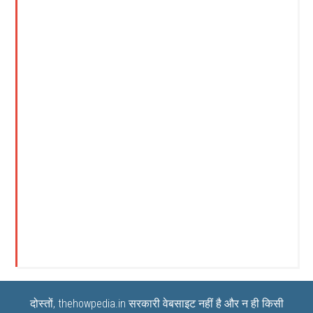
दोस्तों, thehowpedia.in सरकारी वेबसाइट नहीं है और न ही किसी