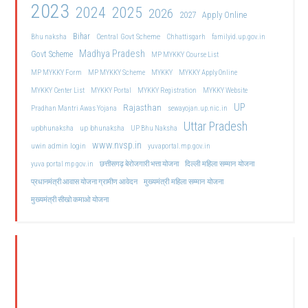
2023
2024
2025
2026
2027
Apply Online
Bihar
Central Govt Scheme
Bhu naksha
Chhattisgarh
familyid.up.gov.in
Madhya Pradesh
Govt Scheme
MP MYKKY Course List
MP MYKKY Form
MP MYKKY Scheme
MYKKY
MYKKY Apply Online
MYKKY Center List
MYKKY Portal
MYKKY Registration
MYKKY Website
UP
Rajasthan
Pradhan Mantri Awas Yojana
sewayojan.up.nic.in
Uttar Pradesh
upbhunaksha
up bhunaksha
UP Bhu Naksha
www.nvsp.in
uwin admin login
yuvaportal.mp.gov.in
दिल्ली महिला सम्मान योजना
yuva portal mp gov.in
छत्तीसगढ़ बेरोजगारी भत्ता योजना
मुख्यमंत्री महिला सम्मान योजना
प्रधानमंत्री आवास योजना ग्रामीण आवेदन
मुख्यमंत्री सीखो कमाओ योजना