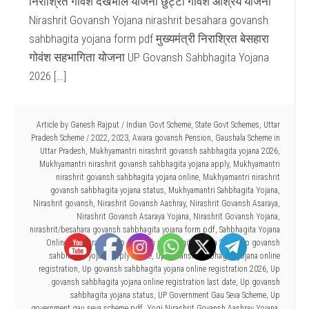
निराश्रित गोवंश देखभाल योजना छुट्टा गोवंश आश्रय योजना
Nirashrit Govansh Yojana nirashrit besahara govansh
sahbhagita yojana form pdf मुख्यमंत्री निराश्रित बेसहारा
गोवंश सहभागिता योजना UP Govansh Sahbhagita Yojana
2026 […]
Article by
Ganesh Rajput
/
Indian Govt Scheme
,
State Govt Schemes
,
Uttar
Pradesh Scheme
/
2022
,
2023
,
Awara govansh Pension
,
Gaushala Scheme in
Uttar Pradesh
,
Mukhyamantri nirashrit govansh sahbhagita yojana 2026
,
Mukhyamantri nirashrit govansh sahbhagita yojana apply
,
Mukhyamantri
nirashrit govansh sahbhagita yojana online
,
Mukhyamantri nirashrit
govansh sahbhagita yojana status
,
Mukhyamantri Sahbhagita Yojana
,
Nirashrit govansh
,
Nirashrit Govansh Aashray
,
Nirashrit Govansh Asaraya
,
Nirashrit Govansh Asaraya Yojana
,
Nirashrit Govansh Yojana
,
nirashrit/besahara govansh sahbhagita yojana form pdf
,
Sahbhagita Yojana
Online Registration
,
Up govansh sahbhagita yojana 2026
,
Up govansh
sahbhagita yojana apply online
,
Up govansh sahbhagita yojana online
registration
,
Up govansh sahbhagita yojana online registration 2026
,
Up
govansh sahbhagita yojana online registration last date
,
Up govansh
sahbhagita yojana status
,
UP Government Gau Seva Scheme
,
Up
government gau seva scheme pdf
,
Yogi Nirashrit Govansh Aashray Yojana
,