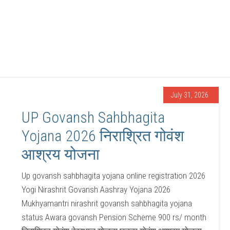
July 31, 2026
UP Govansh Sahbhagita
Yojana 2026 निराश्रित गोवंश
आश्रय योजना
Up govansh sahbhagita yojana online registration 2026
Yogi Nirashrit Govansh Aashray Yojana 2026
Mukhyamantri nirashrit govansh sahbhagita yojana
status Awara govansh Pension Scheme 900 rs/ month