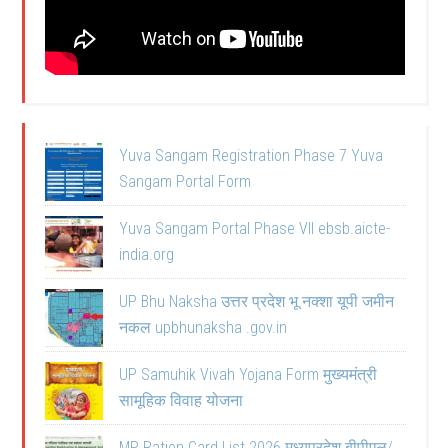
Yuva Sangam Registration Phase 7 Yuva
Sangam Portal Form
Yuva Sangam Portal Phase VII ebsb.aicte-
india.org
UP Bhu Naksha उत्तर प्रदेश भू नक्शा यूपी जमीन
नकल upbhunaksha .gov.in
UP Samuhik Vivah Yojana Form मुख्यमंत्री
सामूहिक विवाह योजना
MP Ration Card List 2026 मध्यप्रदेश बीपीएल/