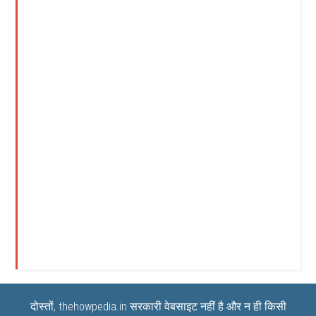
दोस्तों, thehowpedia.in सरकारी वेबसाइट नहीं है और न ही किसी