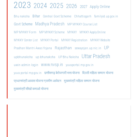
2023
2024
2025
2026
2027
Apply Online
Bihar
Central Govt Scheme
Bhu naksha
Chhattisgarh
familyid.up.gov.in
Madhya Pradesh
Govt Scheme
MP MYKKY Course List
MP MYKKY Form
MP MYKKY Scheme
MYKKY
MYKKY Apply Online
MYKKY Center List
MYKKY Portal
MYKKY Registration
MYKKY Website
UP
Rajasthan
Pradhan Mantri Awas Yojana
sewayojan.up.nic.in
Uttar Pradesh
upbhunaksha
up bhunaksha
UP Bhu Naksha
www.nvsp.in
uwin admin login
yuvaportal.mp.gov.in
दिल्ली महिला सम्मान योजना
yuva portal mp gov.in
छत्तीसगढ़ बेरोजगारी भत्ता योजना
मुख्यमंत्री महिला सम्मान योजना
प्रधानमंत्री आवास योजना ग्रामीण आवेदन
मुख्यमंत्री सीखो कमाओ योजना