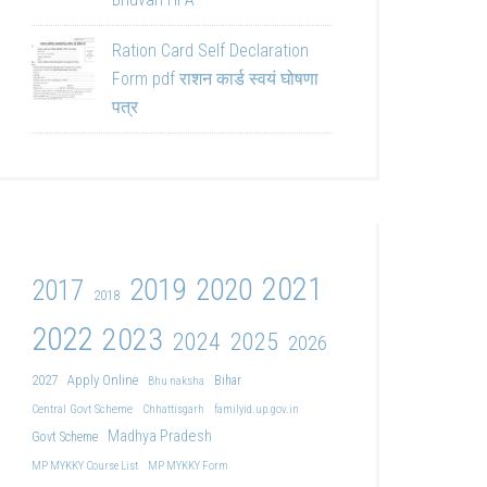
Ration Card Self Declaration
Form pdf राशन कार्ड स्वयं घोषणा
पत्र
2021
2019
2020
2017
2018
2022
2023
2024
2025
2026
2027
Apply Online
Bihar
Bhu naksha
Central Govt Scheme
Chhattisgarh
familyid.up.gov.in
Madhya Pradesh
Govt Scheme
MP MYKKY Course List
MP MYKKY Form