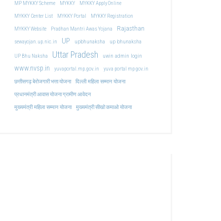
MP MYKKY Scheme
MYKKY
MYKKY Apply Online
MYKKY Center List
MYKKY Portal
MYKKY Registration
Rajasthan
MYKKY Website
Pradhan Mantri Awas Yojana
UP
upbhunaksha
up bhunaksha
sewayojan.up.nic.in
Uttar Pradesh
uwin admin login
UP Bhu Naksha
www.nvsp.in
yuvaportal.mp.gov.in
yuva portal mp gov.in
दिल्ली महिला सम्मान योजना
छत्तीसगढ़ बेरोजगारी भत्ता योजना
प्रधानमंत्री आवास योजना ग्रामीण आवेदन
मुख्यमंत्री महिला सम्मान योजना
मुख्यमंत्री सीखो कमाओ योजना