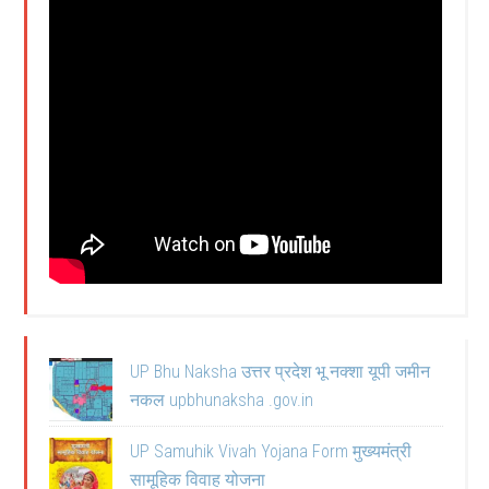
UP Bhu Naksha उत्तर प्रदेश भू नक्शा यूपी जमीन
नकल upbhunaksha .gov.in
UP Samuhik Vivah Yojana Form मुख्यमंत्री
सामूहिक विवाह योजना