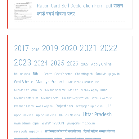
Ration Card Self Declaration Form pdf राशन
कार्ड स्वयं घोषणा पत्र
2021
2022
2019
2020
2017
2018
2023
2024
2025
2026
2027
Apply Online
Bihar
Central Govt Scheme
Bhu naksha
Chhattisgarh
familyid.up.gov.in
Madhya Pradesh
Govt Scheme
MP MYKKY Course List
MP MYKKY Form
MP MYKKY Scheme
MYKKY
MYKKY Apply Online
MYKKY Center List
MYKKY Portal
MYKKY Registration
MYKKY Website
UP
Rajasthan
Pradhan Mantri Awas Yojana
sewayojan.up.nic.in
Uttar Pradesh
upbhunaksha
up bhunaksha
UP Bhu Naksha
www.nvsp.in
uwin admin login
yuvaportal.mp.gov.in
दिल्ली महिला सम्मान योजना
yuva portal mp gov.in
छत्तीसगढ़ बेरोजगारी भत्ता योजना