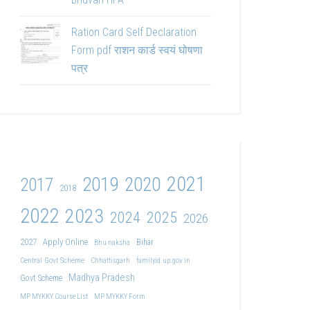
Ration Card Self Declaration
Form pdf राशन कार्ड स्वयं घोषणा
पत्र
2021
2019
2020
2017
2018
2022
2023
2024
2025
2026
2027
Apply Online
Bihar
Bhu naksha
Central Govt Scheme
Chhattisgarh
familyid.up.gov.in
Madhya Pradesh
Govt Scheme
MP MYKKY Course List
MP MYKKY Form