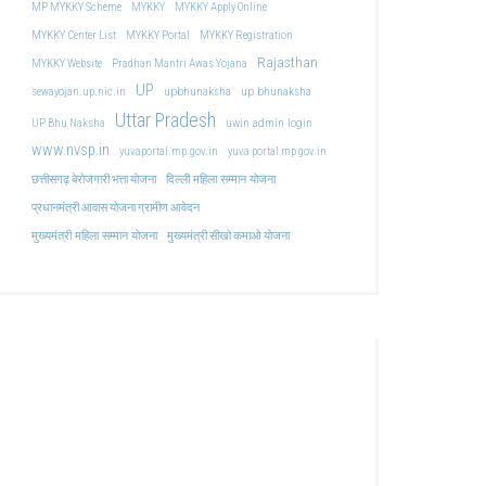
MP MYKKY Scheme
MYKKY
MYKKY Apply Online
MYKKY Center List
MYKKY Portal
MYKKY Registration
Rajasthan
MYKKY Website
Pradhan Mantri Awas Yojana
UP
upbhunaksha
up bhunaksha
sewayojan.up.nic.in
Uttar Pradesh
uwin admin login
UP Bhu Naksha
www.nvsp.in
yuvaportal.mp.gov.in
yuva portal mp gov.in
दिल्ली महिला सम्मान योजना
छत्तीसगढ़ बेरोजगारी भत्ता योजना
प्रधानमंत्री आवास योजना ग्रामीण आवेदन
मुख्यमंत्री महिला सम्मान योजना
मुख्यमंत्री सीखो कमाओ योजना