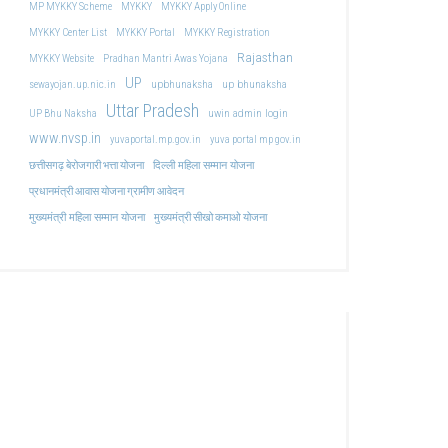
MP MYKKY Scheme
MYKKY
MYKKY Apply Online
MYKKY Center List
MYKKY Portal
MYKKY Registration
Rajasthan
MYKKY Website
Pradhan Mantri Awas Yojana
UP
upbhunaksha
up bhunaksha
sewayojan.up.nic.in
Uttar Pradesh
uwin admin login
UP Bhu Naksha
www.nvsp.in
yuvaportal.mp.gov.in
yuva portal mp gov.in
दिल्ली महिला सम्मान योजना
छत्तीसगढ़ बेरोजगारी भत्ता योजना
प्रधानमंत्री आवास योजना ग्रामीण आवेदन
मुख्यमंत्री महिला सम्मान योजना
मुख्यमंत्री सीखो कमाओ योजना