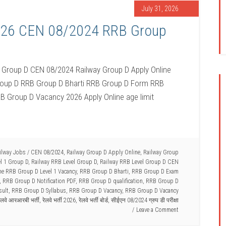
July 31, 2026
2026 CEN 08/2024 RRB Group
l Group D CEN 08/2024 Railway Group D Apply Online
Group D RRB Group D Bharti RRB Group D Form RRB
 Group D Vacancy 2026 Apply Online age limit
ilway Jobs
/
CEN 08/2024
,
Railway Group D Apply Online
,
Railway Group
el 1 Group D
,
Railway RRB Level Group D
,
Railway RRB Level Group D CEN
e RRB Group D Level 1 Vacancy
,
RRB Group D Bharti
,
RRB Group D Exam
,
RRB Group D Notification PDF
,
RRB Group D qualification
,
RRB Group D
sult
,
RRB Group D Syllabus
,
RRB Group D Vacancy
,
RRB Group D Vacancy
ेलवे आरआरबी भर्ती
,
रेलवे भर्ती 2026
,
रेलवे भर्ती बोर्ड
,
सीईएन 08/2024 ग्रुप डी परीक्षा
Leave a Comment