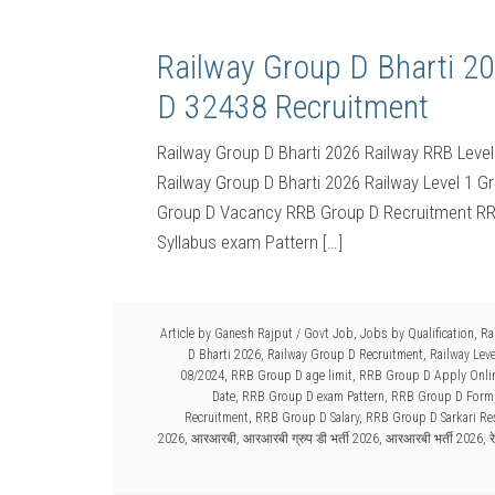
Railway Group D Bharti 
D 32438 Recruitment
Railway Group D Bharti 2026 Railway RRB Leve
Railway Group D Bharti 2026 Railway Level 1 
Group D Vacancy RRB Group D Recruitment RRB
Syllabus exam Pattern […]
Article by
Ganesh Rajput
/
Govt Job
,
Jobs by Qualification
,
Ra
D Bharti 2026
,
Railway Group D Recruitment
,
Railway Lev
08/2024
,
RRB Group D age limit
,
RRB Group D Apply Onlin
Date
,
RRB Group D exam Pattern
,
RRB Group D Form
Recruitment
,
RRB Group D Salary
,
RRB Group D Sarkari Re
2026
,
आरआरबी
,
आरआरबी ग्रुप डी भर्ती 2026
,
आरआरबी भर्ती 2026
,
र