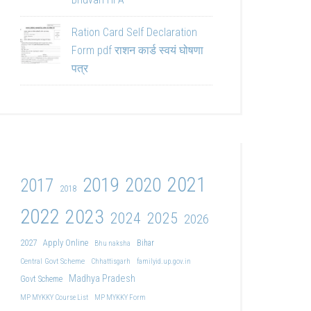
Ration Card Self Declaration
Form pdf राशन कार्ड स्वयं घोषणा
पत्र
2021
2019
2020
2017
2018
2022
2023
2024
2025
2026
2027
Apply Online
Bihar
Bhu naksha
Central Govt Scheme
Chhattisgarh
familyid.up.gov.in
Madhya Pradesh
Govt Scheme
MP MYKKY Course List
MP MYKKY Form