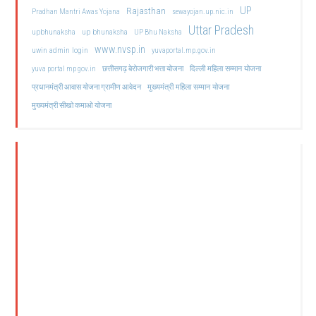
UP
Rajasthan
Pradhan Mantri Awas Yojana
sewayojan.up.nic.in
Uttar Pradesh
upbhunaksha
up bhunaksha
UP Bhu Naksha
www.nvsp.in
uwin admin login
yuvaportal.mp.gov.in
दिल्ली महिला सम्मान योजना
yuva portal mp gov.in
छत्तीसगढ़ बेरोजगारी भत्ता योजना
मुख्यमंत्री महिला सम्मान योजना
प्रधानमंत्री आवास योजना ग्रामीण आवेदन
मुख्यमंत्री सीखो कमाओ योजना