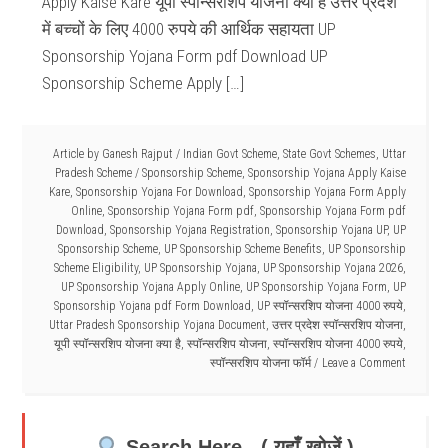
Apply Kaise Kare यूपी स्पॉन्सरशिप योजना क्या है उत्तर प्रदेश
में बच्चों के लिए 4000 रुपये की आर्थिक सहायता UP
Sponsorship Yojana Form pdf Download UP
Sponsorship Scheme Apply […]
Article by
Ganesh Rajput
/
Indian Govt Scheme
,
State Govt Schemes
,
Uttar
Pradesh Scheme
/
Sponsorship Scheme
,
Sponsorship Yojana Apply Kaise
Kare
,
Sponsorship Yojana For Download
,
Sponsorship Yojana Form Apply
Online
,
Sponsorship Yojana Form pdf
,
Sponsorship Yojana Form pdf
Download
,
Sponsorship Yojana Registration
,
Sponsorship Yojana UP
,
UP
Sponsorship Scheme
,
UP Sponsorship Scheme Benefits
,
UP Sponsorship
Scheme Eligibility
,
UP Sponsorship Yojana
,
UP Sponsorship Yojana 2026
,
UP Sponsorship Yojana Apply Online
,
UP Sponsorship Yojana Form
,
UP
Sponsorship Yojana pdf Form Download
,
UP स्पॉन्सरशिप योजना 4000 रुपये
,
Uttar Pradesh Sponsorship Yojana Document
,
उत्तर प्रदेश स्पॉन्सरशिप योजना
,
यूपी स्पॉन्सरशिप योजना क्या है
,
स्पॉन्सरशिप योजना
,
स्पॉन्सरशिप योजना 4000 रुपये
,
स्पॉन्सरशिप योजना फॉर्म
Leave a Comment
Search Here - ( यहाँ खोजें )