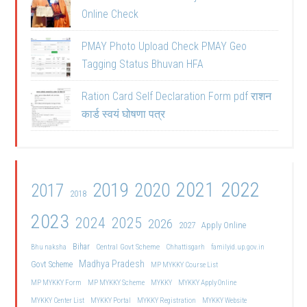
Online Check
PMAY Photo Upload Check PMAY Geo
Tagging Status Bhuvan HFA
Ration Card Self Declaration Form pdf राशन
कार्ड स्वयं घोषणा पत्र
2021
2022
2019
2020
2017
2018
2023
2024
2025
2026
2027
Apply Online
Bihar
Central Govt Scheme
Bhu naksha
Chhattisgarh
familyid.up.gov.in
Madhya Pradesh
Govt Scheme
MP MYKKY Course List
MP MYKKY Form
MP MYKKY Scheme
MYKKY
MYKKY Apply Online
MYKKY Center List
MYKKY Portal
MYKKY Registration
MYKKY Website