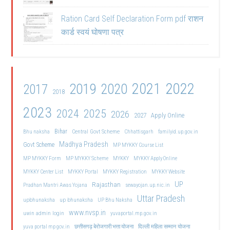
Ration Card Self Declaration Form pdf राशन
कार्ड स्वयं घोषणा पत्र
2021
2022
2019
2020
2017
2018
2023
2024
2025
2026
2027
Apply Online
Bihar
Central Govt Scheme
Bhu naksha
Chhattisgarh
familyid.up.gov.in
Madhya Pradesh
Govt Scheme
MP MYKKY Course List
MP MYKKY Form
MP MYKKY Scheme
MYKKY
MYKKY Apply Online
MYKKY Center List
MYKKY Portal
MYKKY Registration
MYKKY Website
UP
Rajasthan
Pradhan Mantri Awas Yojana
sewayojan.up.nic.in
Uttar Pradesh
upbhunaksha
up bhunaksha
UP Bhu Naksha
www.nvsp.in
uwin admin login
yuvaportal.mp.gov.in
दिल्ली महिला सम्मान योजना
yuva portal mp gov.in
छत्तीसगढ़ बेरोजगारी भत्ता योजना