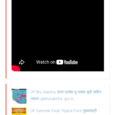
UP Bhu Naksha उत्तर प्रदेश भू नक्शा यूपी जमीन
नकल upbhunaksha .gov.in
UP Samuhik Vivah Yojana Form मुख्यमंत्री