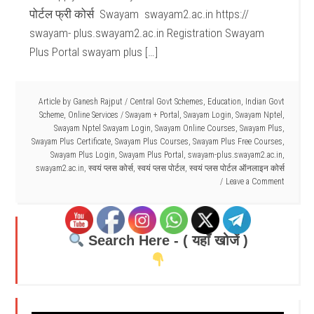
पोर्टल फ्री कोर्स Swayam swayam2.ac.in https://
swayam- plus.swayam2.ac.in Registration Swayam
Plus Portal swayam plus […]
Article by
Ganesh Rajput
/
Central Govt Schemes
,
Education
,
Indian Govt
Scheme
,
Online Services
/
Swayam + Portal
,
Swayam Login
,
Swayam Nptel
,
Swayam Nptel Swayam Login
,
Swayam Online Courses
,
Swayam Plus
,
Swayam Plus Certificate
,
Swayam Plus Courses
,
Swayam Plus Free Courses
,
Swayam Plus Login
,
Swayam Plus Portal
,
swayam-plus.swayam2.ac.in
,
swayam2.ac.in
,
स्वयं प्लस कोर्स
,
स्वयं प्लस पोर्टल
,
स्वयं प्लस पोर्टल ऑनलाइन कोर्स
Leave a Comment
Search Here - ( यहाँ खोजें )