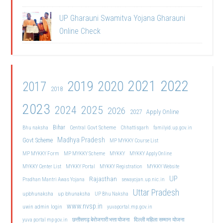
UP Gharauni Swamitva Yojana Gharauni
Online Check
2021
2022
2019
2020
2017
2018
2023
2024
2025
2026
2027
Apply Online
Bihar
Central Govt Scheme
Bhu naksha
Chhattisgarh
familyid.up.gov.in
Madhya Pradesh
Govt Scheme
MP MYKKY Course List
MP MYKKY Form
MP MYKKY Scheme
MYKKY
MYKKY Apply Online
MYKKY Center List
MYKKY Portal
MYKKY Registration
MYKKY Website
UP
Rajasthan
Pradhan Mantri Awas Yojana
sewayojan.up.nic.in
Uttar Pradesh
upbhunaksha
up bhunaksha
UP Bhu Naksha
www.nvsp.in
uwin admin login
yuvaportal.mp.gov.in
दिल्ली महिला सम्मान योजना
yuva portal mp gov.in
छत्तीसगढ़ बेरोजगारी भत्ता योजना