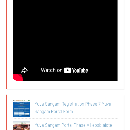
Yuva Sangam Registration Phase 7 Yuva
Sangam Portal Form
Yuva Sangam Portal Phase VII ebsb.aicte-