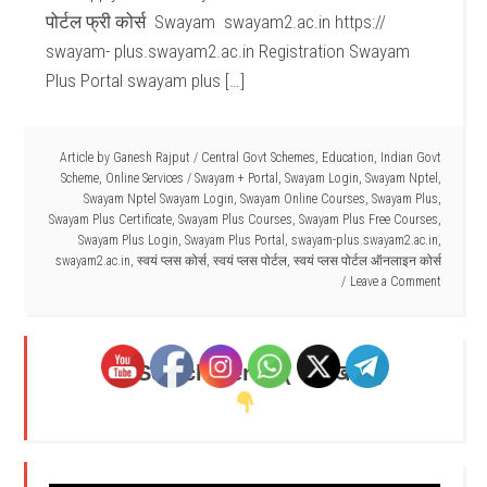
पोर्टल फ्री कोर्स Swayam swayam2.ac.in https://
swayam- plus.swayam2.ac.in Registration Swayam
Plus Portal swayam plus […]
Article by
Ganesh Rajput
/
Central Govt Schemes
,
Education
,
Indian Govt
Scheme
,
Online Services
/
Swayam + Portal
,
Swayam Login
,
Swayam Nptel
,
Swayam Nptel Swayam Login
,
Swayam Online Courses
,
Swayam Plus
,
Swayam Plus Certificate
,
Swayam Plus Courses
,
Swayam Plus Free Courses
,
Swayam Plus Login
,
Swayam Plus Portal
,
swayam-plus.swayam2.ac.in
,
swayam2.ac.in
,
स्वयं प्लस कोर्स
,
स्वयं प्लस पोर्टल
,
स्वयं प्लस पोर्टल ऑनलाइन कोर्स
Leave a Comment
Search Here - ( यहाँ खोजें )