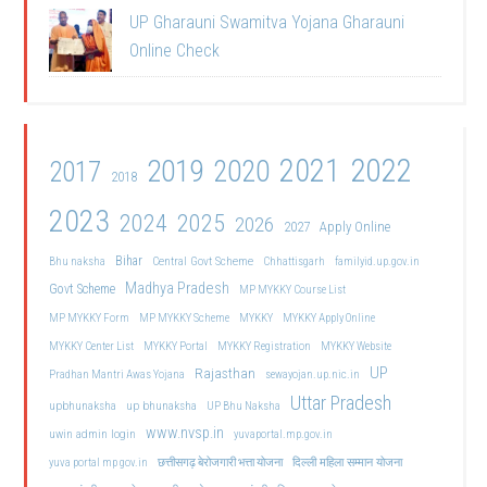
UP Gharauni Swamitva Yojana Gharauni
Online Check
2021
2022
2019
2020
2017
2018
2023
2024
2025
2026
2027
Apply Online
Bihar
Central Govt Scheme
Bhu naksha
Chhattisgarh
familyid.up.gov.in
Madhya Pradesh
Govt Scheme
MP MYKKY Course List
MP MYKKY Form
MP MYKKY Scheme
MYKKY
MYKKY Apply Online
MYKKY Center List
MYKKY Portal
MYKKY Registration
MYKKY Website
UP
Rajasthan
Pradhan Mantri Awas Yojana
sewayojan.up.nic.in
Uttar Pradesh
upbhunaksha
up bhunaksha
UP Bhu Naksha
www.nvsp.in
uwin admin login
yuvaportal.mp.gov.in
दिल्ली महिला सम्मान योजना
yuva portal mp gov.in
छत्तीसगढ़ बेरोजगारी भत्ता योजना