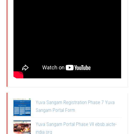
Yuva Sangam Registration Phase 7 Yuva
Sangam Portal Form
Yuva Sangam Portal Phase VII ebsb.aicte-
india.org