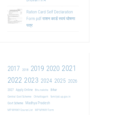
Ration Card Self Declaration
Form pdf राशन कार्ड स्वयं घोषणा
पत्र
2021
2019
2020
2017
2018
2022
2023
2024
2025
2026
2027
Apply Online
Bihar
Bhu naksha
Central Govt Scheme
Chhattisgarh
familyid.up.gov.in
Madhya Pradesh
Govt Scheme
MP MYKKY Course List
MP MYKKY Form