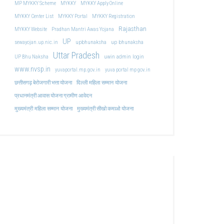
MP MYKKY Scheme
MYKKY
MYKKY Apply Online
MYKKY Center List
MYKKY Portal
MYKKY Registration
Rajasthan
MYKKY Website
Pradhan Mantri Awas Yojana
UP
upbhunaksha
up bhunaksha
sewayojan.up.nic.in
Uttar Pradesh
uwin admin login
UP Bhu Naksha
www.nvsp.in
yuvaportal.mp.gov.in
yuva portal mp gov.in
दिल्ली महिला सम्मान योजना
छत्तीसगढ़ बेरोजगारी भत्ता योजना
प्रधानमंत्री आवास योजना ग्रामीण आवेदन
मुख्यमंत्री महिला सम्मान योजना
मुख्यमंत्री सीखो कमाओ योजना