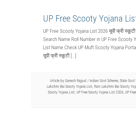
UP Free Scooty Yojana Li
UP Free Scooty Yojana List 2026 यूपी फ्री स्कूट
Search Name Roll Number in UP Free Scooty Yo
List Name Check UP Muft Scooty Yojana Portal
यूपी फ्री स्कूटी […]
Article by
Ganesh Rajput
/
Indian Govt Scheme
,
State Govt
Lakshmi Bai Scooty Yojana List
,
Rani Lakshmi Bai Scooty Yoj
Scooty Yojana List
,
UP Free Scooty Yojana List 2026
,
UP Free