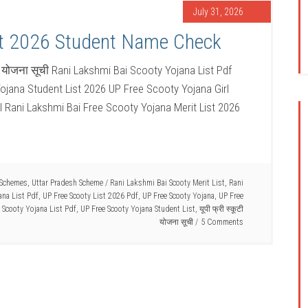
July 31, 2026
st 2026 Student Name Check
ी योजना सूची Rani Lakshmi Bai Scooty Yojana List Pdf
jana Student List 2026 UP Free Scooty Yojana Girl
 Rani Lakshmi Bai Free Scooty Yojana Merit List 2026
 Schemes
,
Uttar Pradesh Scheme
/
Rani Lakshmi Bai Scooty Merit List
,
Rani
ana List Pdf
,
UP Free Scooty List 2026 Pdf
,
UP Free Scooty Yojana
,
UP Free
 Scooty Yojana List Pdf
,
UP Free Scooty Yojana Student List
,
यूपी फ्री स्कूटी
योजना सूची
5 Comments