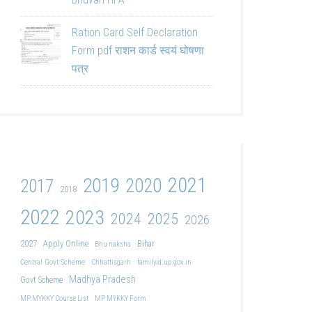
Ration Card Self Declaration
Form pdf राशन कार्ड स्वयं घोषणा
पत्र
2021
2019
2020
2017
2018
2022
2023
2024
2025
2026
2027
Apply Online
Bihar
Bhu naksha
Central Govt Scheme
Chhattisgarh
familyid.up.gov.in
Madhya Pradesh
Govt Scheme
MP MYKKY Course List
MP MYKKY Form