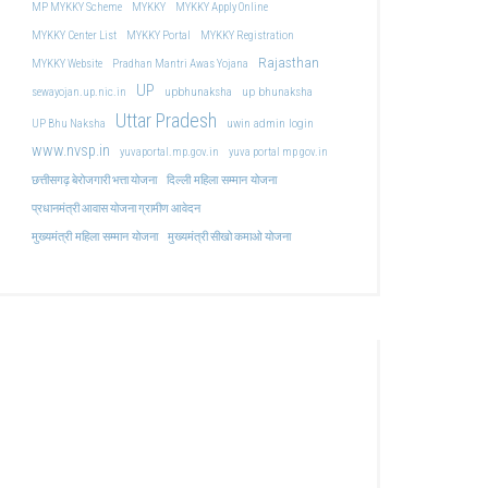
MP MYKKY Scheme
MYKKY
MYKKY Apply Online
MYKKY Center List
MYKKY Portal
MYKKY Registration
Rajasthan
MYKKY Website
Pradhan Mantri Awas Yojana
UP
upbhunaksha
up bhunaksha
sewayojan.up.nic.in
Uttar Pradesh
uwin admin login
UP Bhu Naksha
www.nvsp.in
yuvaportal.mp.gov.in
yuva portal mp gov.in
दिल्ली महिला सम्मान योजना
छत्तीसगढ़ बेरोजगारी भत्ता योजना
प्रधानमंत्री आवास योजना ग्रामीण आवेदन
मुख्यमंत्री महिला सम्मान योजना
मुख्यमंत्री सीखो कमाओ योजना