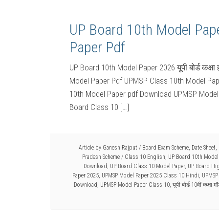
UP Board 10th Model Pap
Paper Pdf
UP Board 10th Model Paper 2026 यूपी बोर्ड कक्ष
Model Paper Pdf UPMSP Class 10th Model Pap
10th Model Paper pdf Download UPMSP Model Pape
Board Class 10 […]
Article by
Ganesh Rajput
/
Board Exam Scheme
,
Date Sheet
,
Pradesh Scheme
/
Class 10 English
,
UP Board 10th Model
Download
,
UP Board Class 10 Model Paper
,
UP Board Hig
Paper 2025
,
UPMSP Model Paper 2025 Class 10 Hindi
,
UPMSP 
Download
,
UPMSP Model Paper Class 10
,
यूपी बोर्ड 10वीं कक्षा 