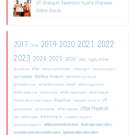
UP Gharauni Swamitva Yojana Gharauni
Online Check
2021
2022
2019
2020
2017
2018
2023
2024
2025
2026
2027
Apply Online
Bihar
Central Govt Scheme
Bhu naksha
Chhattisgarh
familyid.up.gov.in
Madhya Pradesh
Govt Scheme
MP MYKKY Course List
MP MYKKY Form
MP MYKKY Scheme
MYKKY
MYKKY Apply Online
MYKKY Center List
MYKKY Portal
MYKKY Registration
MYKKY Website
UP
Rajasthan
Pradhan Mantri Awas Yojana
sewayojan.up.nic.in
Uttar Pradesh
upbhunaksha
up bhunaksha
UP Bhu Naksha
www.nvsp.in
uwin admin login
yuvaportal.mp.gov.in
दिल्ली महिला सम्मान योजना
yuva portal mp gov.in
छत्तीसगढ़ बेरोजगारी भत्ता योजना
मुख्यमंत्री महिला सम्मान योजना
प्रधानमंत्री आवास योजना ग्रामीण आवेदन