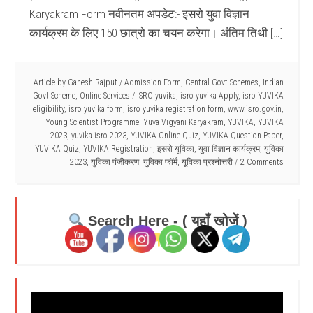
Karyakram Form नवीनतम अपडेट:- इसरो युवा विज्ञान
कार्यक्रम के लिए 150 छात्रो का चयन करेगा। अंतिम तिथी […]
Article by
Ganesh Rajput
/
Admission Form
,
Central Govt Schemes
,
Indian
Govt Scheme
,
Online Services
/
ISRO yuvika
,
isro yuvika Apply
,
isro YUVIKA
eligibility
,
isro yuvika form
,
isro yuvika registration form
,
www.isro.gov.in
,
Young Scientist Programme
,
Yuva Vigyani Karyakram
,
YUVIKA
,
YUVIKA
2023
,
yuvika isro 2023
,
YUVIKA Online Quiz
,
YUVIKA Question Paper
,
YUVIKA Quiz
,
YUVIKA Registration
,
इसरो यूविका
,
युवा विज्ञान कार्यक्रम
,
युविका
2023
,
युविका पंजीकरण
,
युविका फॉर्म
,
यूविका प्रश्नोत्तरी
2 Comments
Search Here - ( यहाँ खोजें )