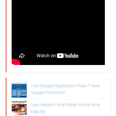
Yuva Sangam Registration Phase 7 Yuva
Sangam Portal Form
Yuva Sangam Portal Phase VII ebsb.aicte-
india.org